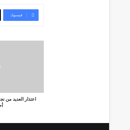
فيسبوك
اعتذار
العديد
من
نجوم
الغناء
عن
الحفلات
بسبب
أحداث
لبنان
اعتذار العديد من ن
أح