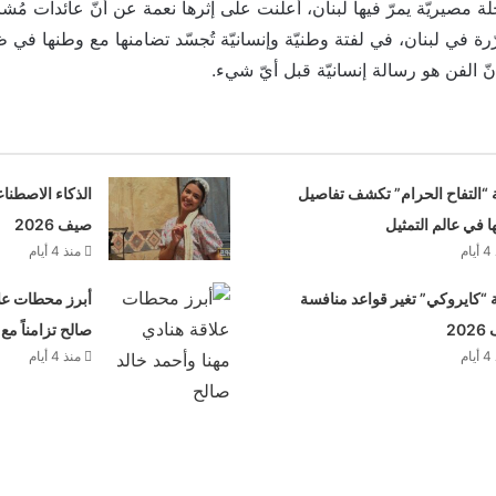
ة مصيريّة يمرّ فيها لبنان، أعلنت على إثرها نعمة عن أنّ عائدات مُش
ة في لبنان، في لفتة وطنيّة وإنسانيّة تُجسّد تضامنها مع وطنها في ظ
ّ الفن هو رسالة إنسانيّة قبل أيّ شيء.
 “التفاح الحرام” تكشف تفاصيل
الذكاء الاصطنا
ها في عالم التمثيل
صيف 2026
م
منذ 4 أيام
“كايروكي” تغير قواعد منافسة
أبرز محطات علا
20
صالح تزامناً مع
م
منذ 4 أيام