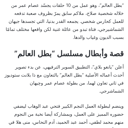
“بطل العالم”، وهو عمل من 10 حلقات يجسّد عصام عمر من
خلاله شخصية صلاح، ملاكم سابق يمرّ بظروف صعبة تدفعه
للعمل كحارس شخصي. يجمعه القدر بدنيا، التي تجسدها جيهان
الشماشيرجي، فتاة تبدو من عائلة غنية لكن واقعها مختلف تمامًا
بسبب الديون وغياب والدها.
قصة وأبطال مسلسل “بطل العالم”
أعلن “يانغو بلاي”، التطبيق السوبر الترفيهي، عن بدء تصوير
أحدث أعماله الأصلية “بطل العالم” بالتعاون مع ذا بلانت ستوديوز
في ثاني تعاون لهما، من بطولة عصام عمر وچيهان
الشماشرجي.
وينضم لبطولة العمل النجم الكبير فتحي عبد الوهاب ليضفي
حضوره المميز على العمل، وبمشاركة أيضا نخبة من النجوم
منهم محمد لطفي، أحمد عبد الحميد، آدم النحاس، منى هلا في