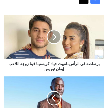
برصاصة
في
الرأس..انتهت
حياة
كريستينا
فيتا
زوجة
اللاعب
إيفان
توريس
برصاصة في الرأس..انتهت حياة كريستينا فيتا زوجة اللاعب
إيفان توريس
بعد
5
أشهر
من
وفاته..القبض
على