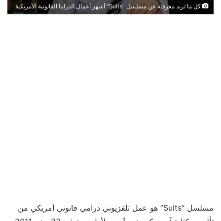
كل ما تريد معرفته عن مسلسل "Suits" أشهر أعمال الدراما القانونية الأمريكية
مسلسل “Suits” هو عمل تلفزيوني درامي قانوني أمريكي من