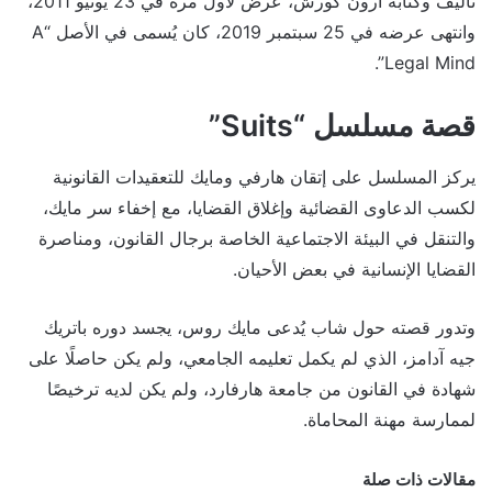
تأليف وكتابة آرون كورش، عُرض لأول مرة في 23 يونيو 2011،
وانتهى عرضه في 25 سبتمبر 2019، كان يُسمى في الأصل “A
Legal Mind”.
قصة مسلسل “Suits”
يركز المسلسل على إتقان هارفي ومايك للتعقيدات القانونية
لكسب الدعاوى القضائية وإغلاق القضايا، مع إخفاء سر مايك،
والتنقل في البيئة الاجتماعية الخاصة برجال القانون، ومناصرة
القضايا الإنسانية في بعض الأحيان.
وتدور قصته حول شاب يُدعى مايك روس، يجسد دوره باتريك
جيه آدامز، الذي لم يكمل تعليمه الجامعي، ولم يكن حاصلًا على
شهادة في القانون من جامعة هارفارد، ولم يكن لديه ترخيصًا
لممارسة مهنة المحاماة.
مقالات ذات صلة