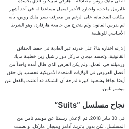
التقى مايك روس مصادفة بـ هارفي سبيكتر، الذي يجسده
غابرييل ماخت، واختاره الأخير ليعمل مساعدا له في أحد أشهر
مكاتب المحاماة، على الرغم من معرفته بسر مايك روس، بأنه
لم يدرس القانون ولم يتخرج من جامعة هارفارد، وهو الشرط
الأساسي للوظيفة.
إلا إنه اختاره بناءً على قدرته غير العادية في حفظ الحقائق
القانونية، وتجسد ميجان ماركل دور راشيل زين خطيبة مايك
وزميلته في العمل، ولم يكن العرض الذي طال أمده واحداً من
أفضل العروض في الولايات المتحدة الأمريكية فحسب، بل حقق
أيضًا نجاحًا وشعبية كبيرة لدرجة أن الشبكة قد أعلنت بالفعل عن
موسم ثامن.
نجاح مسلسل “Suits”
في 30 يناير 2018، تم الإعلان رسميًا عن موسم ثامن من
المسلسل، لكن بدون باتريك آدامز وميجان ماركل، وانضمت