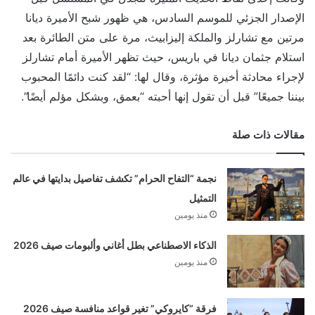
الإصدار الجزئي للموسم السادس، هي ظهور شبح الأميرة ديانا
مرتين مع تشارلز والملكة إليزابيث، مرة على متن الطائرة بعد
استلام جثمان ديانا في باريس، حيث تظهر الأميرة أمام تشارلز
لإجراء محادثة أخيرة مؤثرة، وقال لها: “لقد كنت دائمًا المحبوب
بيننا جميعًا” قبل أن تقول إنها أحبته “بعمق، وبشكل مؤلم أيضًا”.
مقالات ذات صلة
نجمة “التفاح الحرام” تكشف تفاصيل بدايتها في عالم
التمثيل
منذ يومين
الذكاء الاصطناعي بطل أغاني وألبومات صيف 2026
منذ يومين
فرقة “كايروكي” تغير قواعد منافسة صيف 2026