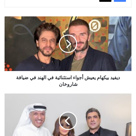
ديفيد
بيكهام
يعيش
أجواء
استثنائية
في
الهند
في
ضيافة
شاروخان
ديفيد بيكهام يعيش أجواء استثنائية في الهند في ضيافة
شاروخان
إليسا
ووائل
كفوري
يطربان
الجمهور
في
أولى