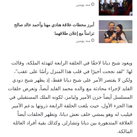
منذ يومين
أبرز محطات علاقة هنادي مهنا وأحمد خالد صالح
تزامناً مع إعلان طلاقهما
منذ يومين
ويعود شبح ديانا لاحقًا في الحلقة الرابعة لتهدئة الملكة، وقالت
لها: “لقد نجحت أخيرًا في قلب هذا المنزل رأسًا على عقب”،
ولكن لا يقتصر الأمر على شبح ديانا فقط، إذ يظهر شبح دودي
الفايد لإجراء محادثة مع والده محمد الفايد أيضاً، وتعرض حلقات
المسلسل أيضاً حزن الأمير وليامز، لكونه الملك المستقبلي في
هذا الجزء الأول، حيث بلغت الحلقة الرابعة ذروتها بدعم الأمير
فيليب له وهو يمشي خلف نعش ديانا، وتظهر الحلقات أيضاً
العلاقة المتدهورة بين ديانا وتشارلزـ وكذلك بقية أفراد العائلة
المالكة.