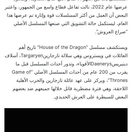
عرضها عام 2022، نالت تفاعل قطاع واسع من الجمهور، واعتبر
البعض أن العمل من أكثر المسلسلات قوة وإثارة تم عرضها هذا
العام، ليستكمل حالة التشويق التي صنعها المسلسل الأصلي
“صراع العروش”.
ويستكشف مسلسل “House of the Dragon” تاريخ أهم
العائلات في ويستروس وهي سلالة تارجارينTargaryen، أسلاف
دينيريسDaenerysالأقوياء، وتدور أحداث المسلسل قبل ما
يقرب من 200 عام من أحداث المسلسل الأصلي “Game of
Thrones”، ويركز على عهد عائلة تارجارين والحرب الأهلية
اللاحقة، وهي فترة مضطربة قاتل خلالها جميعهم ضد بعضهم
البعض للسيطرة على العرش الحديدي.