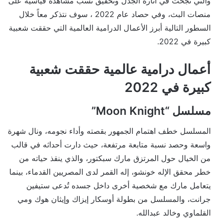
والتي نجحت في أثارة الجدل وتحقيق نسب مشاهدة قياسية على
منصات البث، وفي حصاد عام 2022 ، سوف نتذكر معاً خلال
السطور التالية أبرز الأعمال الدرامية العالمية التي حققت شعبية
كبيرة في 2022.
أعمال درامية عالمية حققت شعبية
كبيرة في 2022
مسلسل “Moon Knight”
المسلسل خطف اهتمام الجمهور بقصته وأداء نجومه، ونال شهرة
واسعة وحصد نسبة متابعة مرتفعة، حيث دارت أحداثه في قالب
من الخيال حول المرتزق مارك سبكتور، والذي ينقذ حياته من
خطر محقق اﻹله خونشو، إله القمر لدى المصريين القدماء، بينما
يتعامل مارك مع شخصية أخرى داخل جسده تُدعى ستيفين
جرانت، والمسلسل من بطولة أوسكار إيزاك وإيثان هوك ومي
القلماوي وخالد عبدالله.