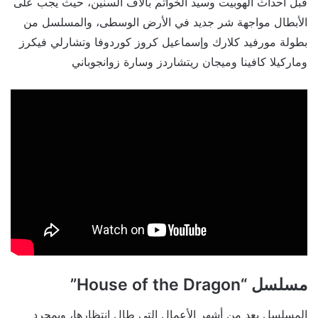
قبل أحداث الهوبيت وسيد الخواتم باﻵف السنين، حيث يجب على
اﻷبطال مواجهة شر جديد في اﻷرض الوسطى، والمسلسل من
بطولة مورفيد كلارك وإسماعيل كروز كوردوفا وتشارلي فيكرز
وماركيلا كافينا وميجان ريتشاردز وسارة زوانجوباني
مسلسل “House of the Dragon”
المسلسل يعد من أشهر الأعمال التي طال انتظارها، وبمجرد