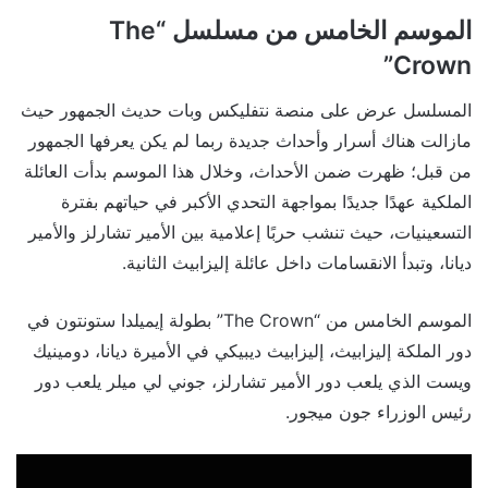
الموسم الخامس من مسلسل “The
Crown”
المسلسل عرض على منصة نتفليكس وبات حديث الجمهور حيث
مازالت هناك أسرار وأحداث جديدة ربما لم يكن يعرفها الجمهور
من قبل؛ ظهرت ضمن الأحداث، وخلال هذا الموسم بدأت العائلة
الملكية عهدًا جديدًا بمواجهة التحدي الأكبر في حياتهم بفترة
التسعينيات، حيث تنشب حربًا إعلامية بين الأمير تشارلز والأمير
ديانا، وتبدأ الانقسامات داخل عائلة إليزابيث الثانية.
الموسم الخامس من “The Crown” بطولة إيميلدا ستونتون في
دور الملكة إليزابيث، إليزابيث ديبيكي في الأميرة ديانا، دومينيك
ويست الذي يلعب دور الأمير تشارلز، جوني لي ميلر يلعب دور
رئيس الوزراء جون ميجور.