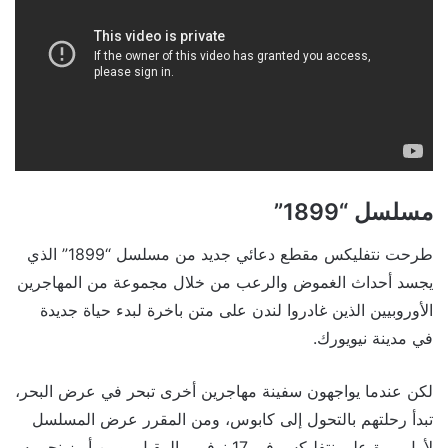
مسلسل “1899”
طرحت نتفليكس مقطع دعائي جديد من مسلسل “1899” الذي
يجسد أحداث الغموض والرعب من خلال مجموعة من المهاجرين
الأوروبيين الذين غادروا لندن على متن باخرة لبدء حياة جديدة
في مدينة نيويورك.
لكن عندما يواجهون سفينة مهاجرين أخرى تبحر في عرض البحر،
تبدأ رحلتهم بالتحول إلى كابوس، ومن المقرر عرض المسلسل
لأول مرة على نتفليكس في 17 نوفمبر المقبل، ومن أبرز نجومه