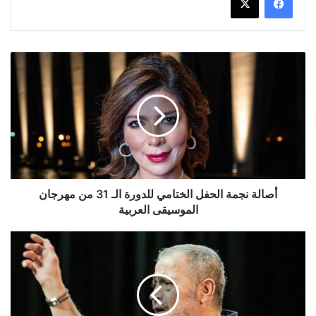
أصالة
نجمة
الحفل
الختامي
للدورة
الـ
31
من
مهرجان
الموسيقى
أصالة نجمة الحفل الختامي للدورة الـ 31 من مهرجان
العربية
الموسيقى العربية
جورج
وسوف:
إعتزالي
للغناء
يشبه
الإنتحار