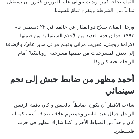
الفيلم نجاحاً كبيراً وبدأت تتوالى عليه العروض فقرر أن يستقيل
تماماً من الشرطة ويتفرغ تمامً للسينما.
ورحل الفنان صلاح ذو الفقار عن عالمنا في ٢٢ ديسمبر عام
١٩٩٣ بعدا ن قدم العديد من الأفلام السينمائية من ضمنها
(كرامة زوجتي، عفريت مراتي وفيلم مراتي مدير عام)، بالإضافة
إلى بعض المسرحيات من ضمنها مسرحية “روبابيكيا” أمام
الراحلة تحية كاريوكا.
أحمد مظهر من ضابط جيش إلى نجم
سينمائي
شاءت الأقدار أن يكون ضابطاً بالجيش و كان دفعة الرئيس
الراحل جمال عبد الناصر وجمعتهم عِلاقة صداقه أيضا، كما انه
كان واحداً من الضباط الأحرار، كما شارك مظهر في حرب
فلسـطين.