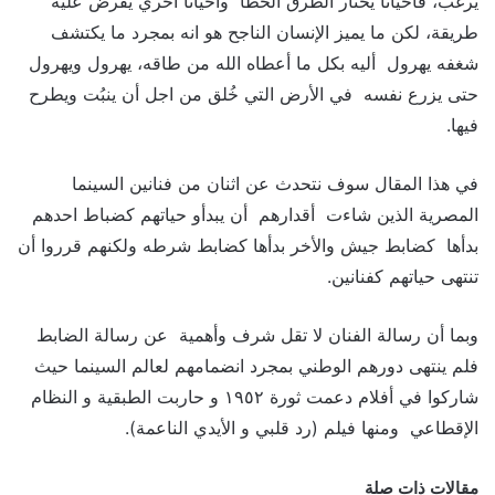
يرغب، فأحياناً يختار الطرق الخطأ واحياناً أخري يُفرض عليه
طريقة، لكن ما يميز الإنسان الناجح هو انه بمجرد ما يكتشف
شغفه يهرول أليه بكل ما أعطاه الله من طاقه، يهرول ويهرول
حتى يزرع نفسه في الأرض التي خُلق من اجل أن ينبُت ويطرح
فيها.
في هذا المقال سوف نتحدث عن اثنان من فنانين السينما
المصرية الذين شاءت أقدارهم أن يبدأو حياتهم كضباط احدهم
بدأها كضابط جيش والأخر بدأها كضابط شرطه ولكنهم قرروا أن
تنتهى حياتهم كفنانين.
وبما أن رسالة الفنان لا تقل شرف وأهمية عن رسالة الضابط
فلم ينتهى دورهم الوطني بمجرد انضمامهم لعالم السينما حيث
شاركوا في أفلام دعمت ثورة ١٩٥٢ و حاربت الطبقية و النظام
الإقطاعي ومنها فيلم (رد قلبي و الأيدي الناعمة).
مقالات ذات صلة