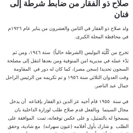
صلاح ذو الفقار من ضابط شرطة إلى
فنان
ولد صلاح ذو الفقار في الثامن والعشرون من يناير عام ١٩٢٦م
في محافظة المحلة الكبرى.
تخرج من كُلْيَة البوليس (الشرطة حالياً) سنة ١٩٤٦، ومن ثم
بَدْء عمله في مديرية امن المنوفية ومن بعدها انتقل إلى مصلحة
السجون تحديدا (سجن مصر)، كما كان له دور في المقاومة
وقت العدوان الثلاثي سنة ١٩٥٦ و تم تكريمه من الرئيس الراحل
جمال عبد الناصر.
في سنة ١٩٥٥ قام أخيه عز الدين ذو الفقار بإقناعه أن يدخل
مجال السينما وبالفعل قدم صلاح طلب لوزارة الداخلية بان
يسمحوا له بالتمثيل، و على عكس توقعاته، تمت الموافقة على
الطلب و شارك بأول أفلامه (عيون سهرانه) مع شادية، وحقق