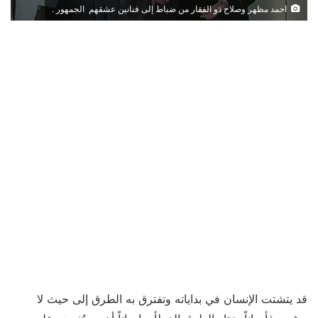
احمد مظهر وصلاح ذو الفقار من ضباط إلى فنانين عشقهم الجمهور .
قد يتشتت الإنسان في بداياته وتفترق به الطرق إلى حيث لا