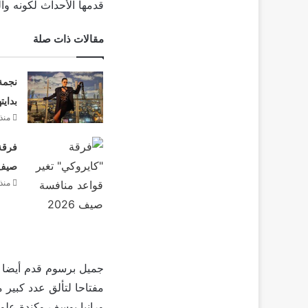
قدمها الأحداث لكونه وال
مقالات ذات صلة
نجمة
بدايت
منذ 21 سا
فرقة 
صيف 26
منذ 21 سا
جميل برسوم قدم أيضا 
مفتاحا لتألق عدد كبير
ورانيا يوسف وكندة علو