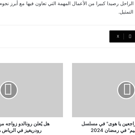
الراحل رصيدا كبيرا من الأعمال المهمة التي تعاون فيها مع أبرز نج
لتمثيل.
‫X
هل
يُعلن
رونالدو
زواجه
من
حبيبته
جورجينا
رودريغيز
في
الرياض
اجعين يا هوى" في مسلسل
هل يُعلن رونالدو زواجه من
هذا
م" في رمضان 2024
رودريغيز في الرياض ه