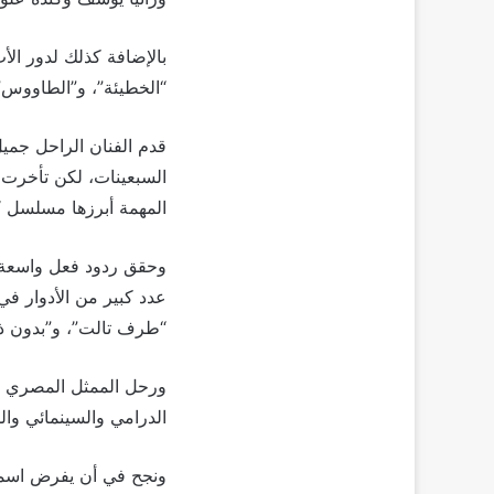
بالإضافة كذلك لدور ا
“الخطيئة”، و”الطاووس”
قدم الفنان الراحل جميل
السبعينات، لكن تأخرت ش
المهمة أبرزها مسلسل “أ
وحقق ردود فعل واسعة، 
عدد كبير من الأدوار 
“طرف تالت”، و”بدون ذكر
ورحل الممثل المصري جم
الدرامي والسينمائي وا
ونجح في أن يفرض اسمه ف