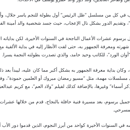
لأب في كل من مسلسل “ظل الرئيس” أول بطولة للنجم ياسر جلال، 
، وتقديم الدور بشكل نال الإعجاب، حيث جسد شخصية والد أمينة الفت
 برسوم عشرات الأعمال الناجحة في السنوات الأخيرة، لكن بداياته ا
هرته ومعرفة الجمهور به، حتى لفت الأنظار إليه في بداية الألفية م
وان الورد”، للكاتب وحيد حامد، والذي تصدرت بطولته النجمة يسرا.
وكان بداية معرفة الجمهور به بشكل أكبر مما كان عليه، ليبدأ بعد 
في مسلسلات مهمة، مثل “مسيو رمضان مبروك أو العلمين حمودة”، 
 أسماء” وغيرها، بالإضافة كذلك لفيلم “ولاد العم”، مع كريم عبدالع
يل برسوم، بعد مسيرة فنية حافلة بالنجاح، قدم من خلالها عشرات
لمسرحي.
ي السنوات الأخيرة كواحد من أبرز النجوم، الذين قدموا دور الأب أو