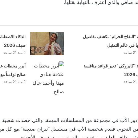
د صافي والذي أعترف بالنهاية بقتلها.
 “التفاح الحرام” تكشف تفاصيل
الذكاء الاصطنا
ها في عالم التمثيل
صيف 2026
عة
منذ 21 ساعة
“كايروكي” تغير قواعد منافسة
أبرز محطات علا
20
صالح تزامناً مع
عة
منذ 21 ساعة
دور الأب في مجموعة من المسلسلات المهمة، والتي حصدت شعبية و
 من النجوم، فقدم شخصية الأب في مسلسل “نيران صديقة”،مع كل من 
ش وظافر العابدين، وقد دور والد عمرو يوسف في الأحداث.