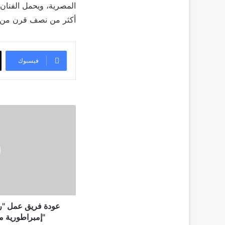
المصرية، ويحمل الفنان 
أكثر من نصف قرن من ا
فيسبوك
عودة
فريق
عمل
"راجعين
يا
هوى"
في
مسلسل
"إمبراطورية
ميم"
عودة فريق عمل "ر
في
"إمبراطورية مي