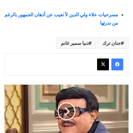
مسرحيات علاء ولي الدين لأ تعيب عن أذهان الجمهور بالرغم
من ندرتها
حنان ترك
دنيا سمير غانم
وداعا
سمير
غانم
"سمورة
البهجة
والإبتسامة"