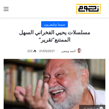
الق
سينما وتليفزيون
مسلسلات يحيي الفخراني السهل
الممتنع”تقرير”
أحمد وصفي
21/05/2021
223
يحيي الفخراني