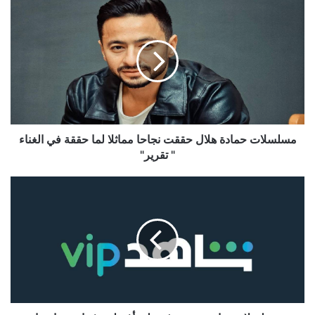
مسلسلات
حمادة
هلال
حققت
نجاحا
مماثلا
لما
حققة
في
الغناء
مسلسلات حمادة هلال حققت نجاحا مماثلا لما حققة في الغناء
"
" تقرير"
تقرير"
مسلسلات
شاهد
نت
تعرف
علي
أفضلهم
فنيا
و
جماهيرا