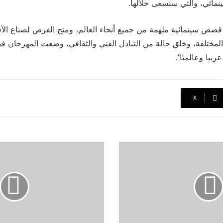
نمائي، والتي سنسعى خلالها.
م قصص سينمائية ملهمة من جميع أنحاء العالم، ومنح الفرص لصناع الأف
لمختلفة، وخلق حالة من التبادل الفني والثقافي، وضعت المهرجان في
بيا وعالميًا”.
‫X
زينة
عماد
تفتتح
المسرحية
الموسيقية
"جميل
وبثينة"
في