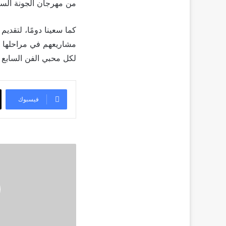
من مهرجان الجونة السي
كما سعينا دومًا، لتقدي
مشاريعهم في مراحلها ا
لكل محبي الفن السابع عر
فيسبوك
إشتعال
المنافسة
بين
المصرية
حنين
الشاطر
والسعودية
حنين