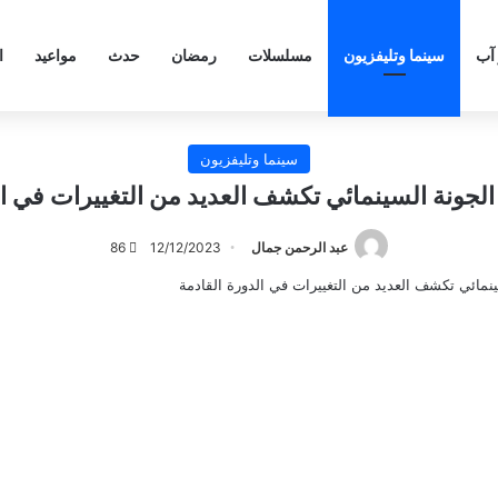
 آب
سينما وتليفزيون
مسلسلات
رمضان
حدث
مواعيد
ا
سينما وتليفزيون
الجونة السينمائي تكشف العديد من التغييرات في ال
عبد الرحمن جمال
12/12/2023
86