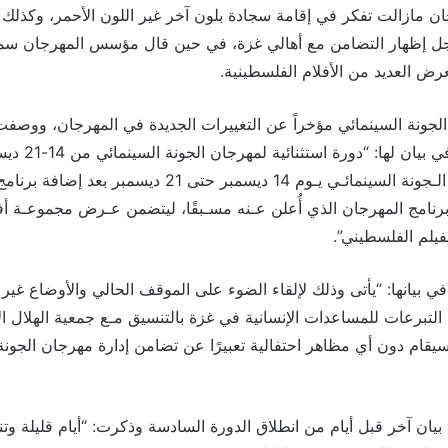
ن مازالت تفكر في إقامة سجادة بلون آخر غير اللون الأحمر، وكذلك 
جل إظهار التضامن مع أهالي غزة، في حين قال مؤسس المهرجان سمي
ض العديد من الأفلام الفلسطينية.
جونة السينمائي مؤخراً عن التغييرات الجديدة في المهرجان، ووصفت
بـ”الاستثنائية”، و
استثنائية من مهـرجـان الـجونة السينمائـي يـوم 14 ديسمبر حتى 
برنامج المهرجان الذي أُعلن عـنه مسـبقًا، ليتضمن عـرض مجموعـة أ
يلم الفلسطيني”.
ي بيانها: “يأتى وذلك لإلقاء الضوء على الموقف الحالي والأوضاع غير 
التبرعات للمساعدات الإنسانية في غزة بالتنسيق مـع جمعية الهلال 
يقام دون أي مظاهر احتفالية تعبيرًا عن تضامن إدارة مهرجان الجون
يان آخر قبل أيام من انطلاق الدورة السادسة وذكرت: “أيام قليلة وتنطل