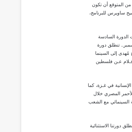
من المتوقع أن تكون
ح ساويرس للبرنامج،
 الدورة السادسة
ذكرت في بيان لها: “دورة استثنائية لمهرجان الجونة السينمائي من 14-21 ديسمبر.. تنطلق دورة
21 ديسمبر بعد إضافة برنامج مُهدى إلى السينما
فـلام عـن فلسطين
الإنسانية في غـزة، كما
الأحمر المصري خلال
ة السينمائي مع الشعب
ق دورتنا الاستثنائية