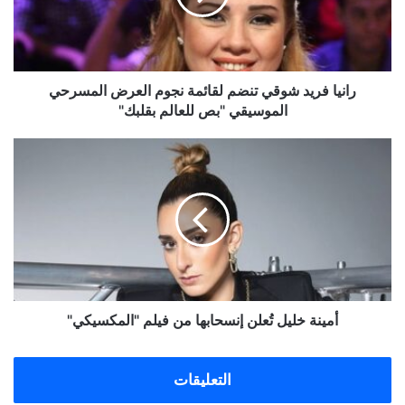
نجوم
العرض
المسرحي
الموسيقي
"بص
رانيا فريد شوقي تنضم لقائمة نجوم العرض المسرحي
للعالم
الموسيقي "بص للعالم بقلبك"
بقلبك"
أمينة
خليل
تُعلن
إنسحابها
من
فيلم
"المكسيكي"
أمينة خليل تُعلن إنسحابها من فيلم "المكسيكي"
التعليقات