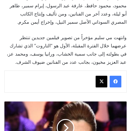
محمود، محمود حافظ، عارفة عبد الرسول، إبرام سمير، طاهر
أبو ليلة، وعدد آخر من الفنانين، ومن تأليف وإنتاج الكاتب
المصري السوداني الأصل سمير النيل، وإخراج أيمن مكرم.
وانتهت مي سليم مؤخراً من تصوير فيلمين جديدين تنتظر
عرضهما خلال الفترة المقبلة، الأول هو “التاروت” الذي تشارك
في بطولته إلى جانب سمية الخشاب، ورانيا يوسف، ومحمد عز،
عبد العزيز مخيون، بجانب عدد من الفنانين ضيوف الشرف.
رانيا
فريد
شوقي
تنضم
لقائمة