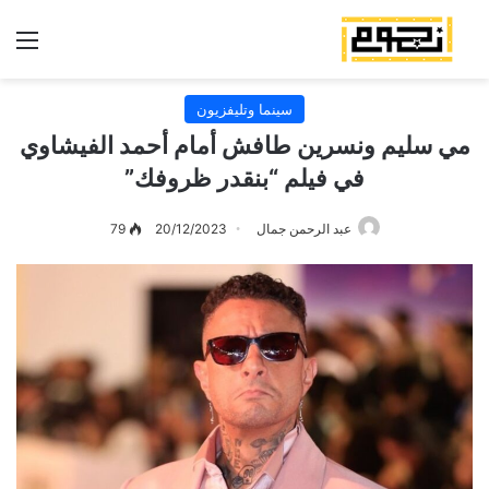
الق
سينما وتليفزيون
مي سليم ونسرين طافش أمام أحمد الفيشاوي
في فيلم “بنقدر ظروفك”
عبد الرحمن جمال
20/12/2023
79