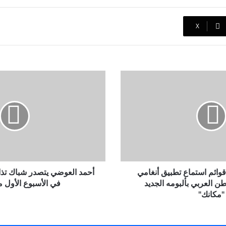
‫X
أحمد
العوضي
يتصدر
شباك
تذاكر
السينما
المصرية
في
الأسبوع
الأول
وائم استماع تطبيق أنغامي
أحمد العوضي يتصدر شباك تذاك
من
 العربي بألبومه الجديد
في الأسبوع الأول من 4
2024
"مكانك"