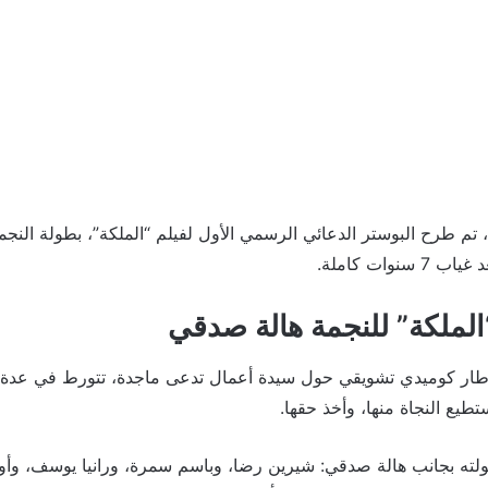
 تم طرح البوستر الدعائي الرسمي الأول لفيلم “الملكة”، بطولة النج
نوات كاملة.
الملكة” للنجمة هالة صدقي
ى إطار كوميدي تشويقي حول سيدة أعمال تدعى ماجدة، تتورط في عد
ستطيع النجاة منها، وأخذ حقها.
ولته بجانب هالة صدقي: شيرين رضا، وباسم سمرة، ورانيا يوسف، و