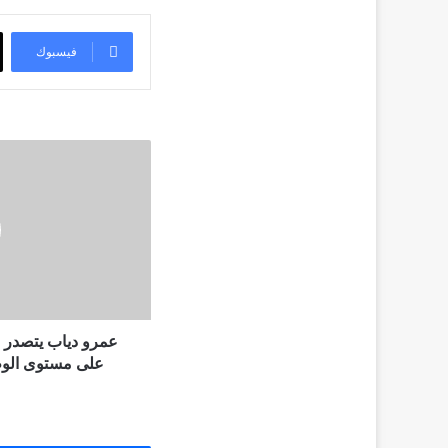
فيسبوك
عمرو
دياب
يتصدر
قوائم
استماع
تطبيق
أنغامي
على
مستوى
الوطن
عمرو دياب يتصدر ق
العربي
على مستوى الوطن
بألبومه
الجديد
"مكانك"