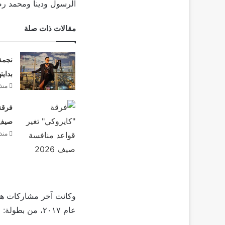
الرسول ودينا ومحمد رض
مقالات ذات صلة
نجمة
بدايت
منذ 19 سا
فرقة 
صيف 26
منذ 19 سا
وكانت آخر مشاركات ها
عام ٢٠١٧، من بطولة: محمد ثروت، ومي عمر، ومن تأليف أيمن بهجت قمر، وإخراج عمرو عرفة.