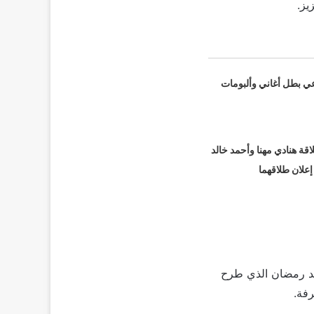
يز.
عي بطل أغاني وألبومات
قة هنادي مهنا وأحمد خالد
 إعلان طلاقهما
مد رمضان الذي طرح