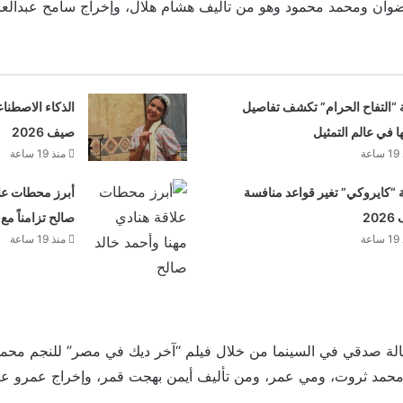
وان ومحمد محمود وهو من تأليف هشام هلال، وإخراج سامح عبدالعز
 “التفاح الحرام” تكشف تفاصيل
الذكاء الاصطنا
ها في عالم التمثيل
صيف 2026
عة
منذ 19 ساعة
“كايروكي” تغير قواعد منافسة
أبرز محطات علا
20
صالح تزامناً مع
عة
منذ 19 ساعة
لة صدقي في السينما من خلال فيلم “آخر ديك في مصر” للنجم مح