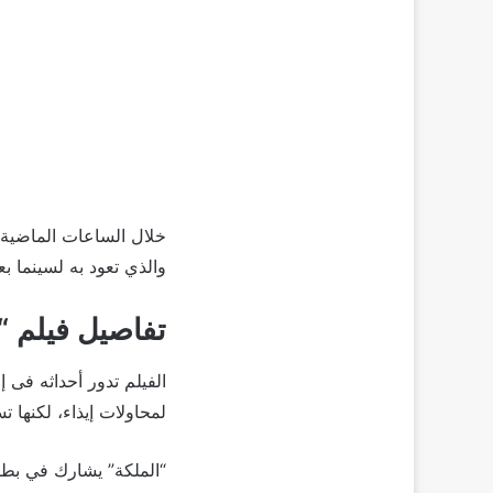
خلال الساعات الماضية،
والذي تعود به لسينما بعد غياب 7 س
تفاصيل فيلم “
الفيلم تدور أحداثه ف
لمحاولات إيذاء، لكنها ت
“الملكة” يشارك في بط