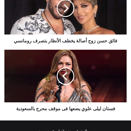
أصالة
يخطف
الأنظار
بتصرف
رومانسي
فائق حسن زوج أصالة يخطف الأنظار بتصرف رومانسي
فستان
ليلى
علوي
يضعها
فى
موقف
محرج
بالسعودية
فستان ليلى علوي يضعها فى موقف محرج بالسعودية