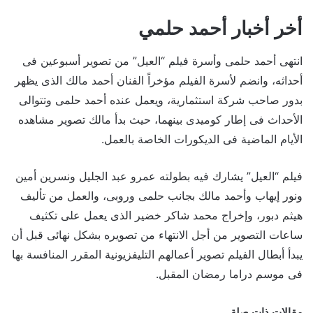
أخر أخبار أحمد حلمي
انتهى أحمد حلمى وأسرة فيلم “العيل” من تصوير أسبوعين فى
أحداثه، وانضم لأسرة الفيلم مؤخراً الفنان أحمد مالك الذى يظهر
بدور صاحب شركة استثمارية، ويعمل عنده أحمد حلمى وتتوالى
الأحداث فى إطار كوميدى بينهما، حيث بدأ مالك تصوير مشاهده
الأيام الماضية فى الديكورات الخاصة بالعمل.
فيلم “العيل” يشارك فيه بطولته عمرو عبد الجليل ونسرين أمين
ونور إيهاب وأحمد مالك بجانب حلمى وروبى، والعمل من تأليف
هيثم دبور، وإخراج محمد شاكر خضير الذى يعمل على تكثيف
ساعات التصوير من أجل الانتهاء من تصويره بشكل نهائى قبل أن
يبدأ أبطال الفيلم تصوير أعمالهم التليفزيونية المقرر المنافسة بها
فى موسم دراما رمضان المقبل.
مقالات ذات صلة