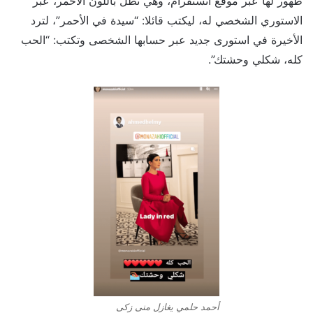
ظهور لها عبر موقع انستقرام، وهي تطل باللون الأحمر، عبر
الاستوري الشخصي له، ليكتب قائلا: “سيدة في الأحمر”، لترد
الأخيرة في استورى جديد عبر حسابها الشخصى وتكتب: “الحب
كله، شكلي وحشتك”.
أحمد حلمي يغازل منى زكى