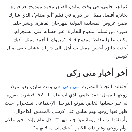
كما هنأ حلمى، فى وقت سابق، الفنان محمد ممدوح بعد فوزه
بجائزة أفضل ممثل عن دوره في فيلم “أبو صدام”، الذي شارك
ضمن عروض المسابقة الدولية بمهرجان القاهرة، ونشر حلمى
صورة من تسلم ممدوح للجائزة، عبر حسابه على إنستجرام،
وكتب عليها مداعبًا ممدوح قائلا: “مبروك يا أجمد ممثل، أديك
أخدت جائزة أحسن ممثل تستأهل اللى جرالك عشان تبقى تمثل
كويس”.
أخر أخبار منى زكى
أحتفلت النجمة المصرية
مني زكي
، فى وقت سابق، بعيد ميلاد
زوجها الممثل ​أحمد حلمي​ الذي اتم عامه الـ 52، فنشرت صورة
له عبر حسابها الخاص بموقع التواصل الإجتماعى انستجرام، حيث
ظهر فيها زوجها وهو يجلس على كرسي بالملابس الكاجوال،
وأرفقتها برسالة رومانسية جاء فيها :”: “كل عام وإنت بخير ملكي
توأم روحي وغير ذلك الكثير.. أحبك إلى ما لا نهاية”.