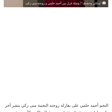
"شكلى وحشتك"| وصلة غزل بين أحمد حلمي و زوجتة منى زكى
النجم أحمد حلمي على يغازلة زوجته النجمة منى زكي بنشر آخر