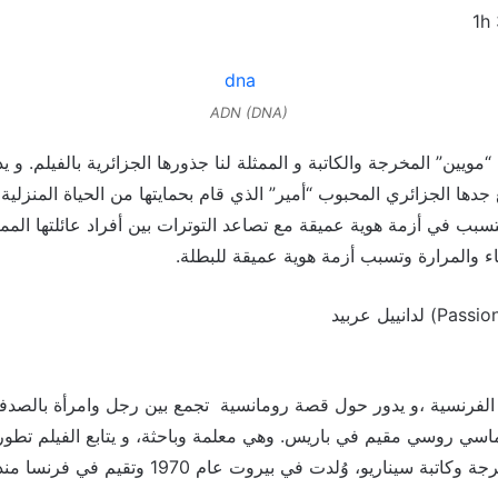
ADN (DNA)
عرض لنا “مويين” المخرجة والكاتبة و الممثلة لنا جذورها الجزائرية بالفيلم.
 جدها الجزائري المحبوب “أمير” الذي قام بحمايتها من الحياة المنزلي
تسبب في أزمة هوية عميقة مع تصاعد التوترات بين أفراد عائلتها ال
ء والمرارة وتسبب أزمة هوية عميقة للبطلة.
ة الفرنسية ،و يدور حول قصة رومانسية تجمع بين رجل وامرأة بالصدف
اسي روسي مقيم في باريس. وهي معلمة وباحثة، و يتابع الفيلم تطور 
 سيناريو، وُلدت في بيروت عام 1970 وتقيم في فرنسا منذ 30 عاماً.