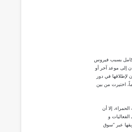
ؤه بالكامل بسبب فيروس
أجيل المهرجان إلى موعد آخر أو
ن لإطلاقها في دور
 مهرجانات معينة”. و أعلن قائمة اختياراته الرسمية والتي ضمت 56 فيلماً، اختيرت من بين
لحمراء، إلا أن
لفعاليات و
يقها عبر “سوق