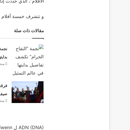
الأفلام”، الذي حددت إدارة المهرجان الفت
و تتشرف خمسة أفلام عر
مقالات ذات صلة
نجمة
بدايت
منذ
فرقة 
صيف 26
منذ
ADN (DNA) ل Maïwenn