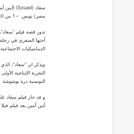
سعاد (Souad) لآيتن أمين
مصر/ تونس – 1 س 30 د
تدور قصة فيلم “سعاد”،
أختها الصغرى في رحلة 
الديناميكيات الاجتماعية
ويذكر ان “سعاد”، الذي
التجربة الإنتاجية الأ
التونسية درة بوشوشة.
و قد حاز فيلم سعاد عل
أيتن أمين بعد فيلم فيلا 69، الذي عرض لأول مرة عالميًا بمهرجان أبو ظبي السينمائي.