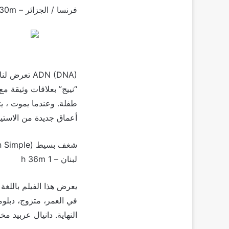
فرنسا / الجزائر – 1h 30m
ADN (DNA) ت
“نييج” بعلاقات وثيقة مع
طفلة. وعندما يموت ، ي
أعماق جديدة من الاستيا
شغف بسيط (Passion Simple) لدانييل عربيد
لبنان – 1 h 36m
يعرض هذا الفيلم باللغ
في العمر، متزوج، دبلوم
النهاية. دانيال عربيد مخرجة وكاتبة