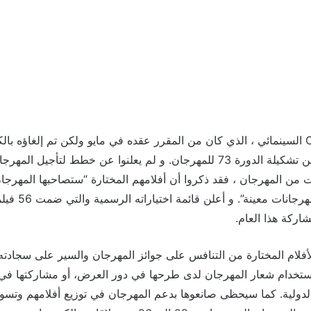
أعلن مهرجان Cannes السينمائي ، الذي كان من المقرر عقده في مايو ولكن تم إلغا
الكورونا ، يوم 3 يونيو عن تشكيلة الدورة 73 للمهرجان. و لم يعلنوا عن خطط لت
ت من المهرجان ، فقد ذكروا أن أفلامهم المختارة “ستصاحبها المهرجا
السينما والعروض في
لام المختارة من التنافس على جوائز المهرجان والسير على سجادته ا
تخدام شعار المهرجان لدى طرحها في دور العرض، أو مشاركتها في ا
الدولية. كما سيحظى صانعوها بدعم المهرجان في توزيع أفلامهم وتسو