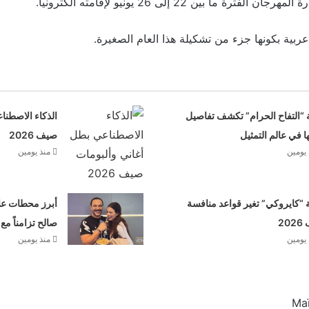
رة ما بين 22 إلى 26 يونيو لإقامته الكترونيا.
بية بكونها جزء من تشكيلة هذا العام الصغيرة.
 “التفاح الحرام” تكشف تفاصيل
الذكاء الاصطنا
ها في عالم التمثيل
صيف 2026
 يومين
منذ يومين
“كايروكي” تغير قواعد منافسة
أبرز محطات علا
20
صالح تزامناً مع
 يومين
منذ يومين