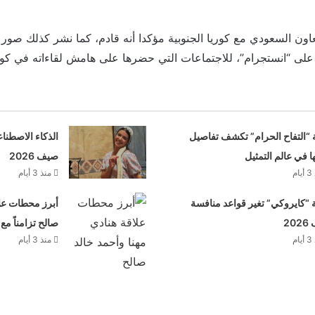
عاون السعودي مع كوريا الجنوبية مؤكدا أنه قادم، كما نشر كذلك صور
على “انستجرام”، للاجتماعات التي حضرها على هامش لقاءاته في كور
 “التفاح الحرام” تكشف تفاصيل
الذكاء الاصطنا
ها في عالم التمثيل
صيف 2026
م
منذ 3 أيام
“كايروكي” تغير قواعد منافسة
أبرز محطات علا
20
صالح تزامناً مع
م
منذ 3 أيام