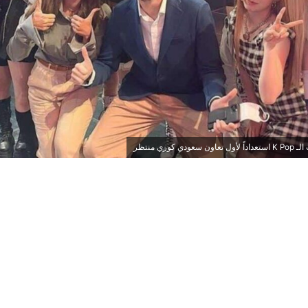
وري منتظر