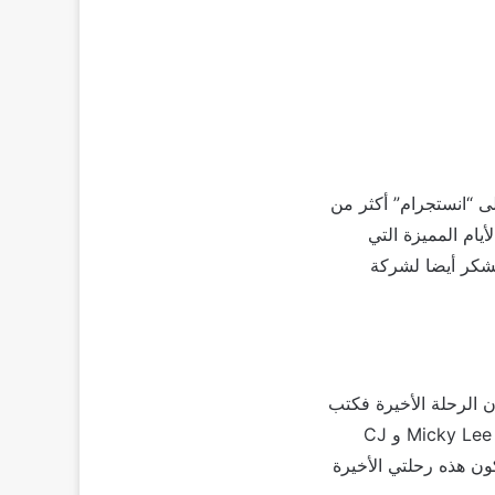
ى “انستجرام” أكثر من
يام المميزة التي
ة K Pop في كوريا، كما قدم الشكر أيضا لشركة
ن الرحلة الأخيرة فكتب
: “يوم جميل آخر في سيول لقاء ببعض المواهب من صناعة K Pop المزدهرة شكرًا لكل من Micky Lee و CJ
ن تكون هذه رحلتي الأخيرة