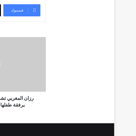
فيسبوك
رزان
المغربي
تشارك
متابعيها
لقطات
مرحة
برفقة
طفلها
من
على
رزان المغربي تشا
مُتن
برفقة طفلها 
الطائرة