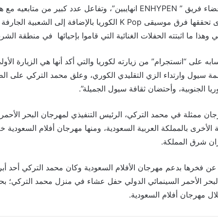
و ظهر في صورة مع أعضاء فريق ” ENHYPEN انهايبين”، وتفاعل عدد كبير من 
تأتي وسط نجاحات كبرى تحققها فرق موسيقى K Pop الكوريا بالإضافة إلى
ي وهذا ما اثبتته الحفلات الغنائية التي قاموا بإحيائها في منطقة الش
ه على “انستجرام” من زيارته لكوريا والتي أكد أنها هي الزيارة الأ
صمة سيول وارتداء الزي التقليدي الكوري، وعلق محمد التركي على ال
ا الجنوبية، وأحتضان ثقافة سيول الجميلة”.
ان ممثلة في محمد التركي، الرئيس التنفيذي لمهرجان البحر الأحمر 
 الأخرى بالمملكة العربية السعودية، ومنها مهرجان أفلام السعودية خلا
ران شرق المملكة.
عن فخرها بدعم مهرجان الأفلام السعودية وكان محمد التركي أحد أبر
بحر الأحمر السينمائي الدولي حفل عشاء في منزل محمد التركي؛ ب
ال مهرجان أفلام السعودية.