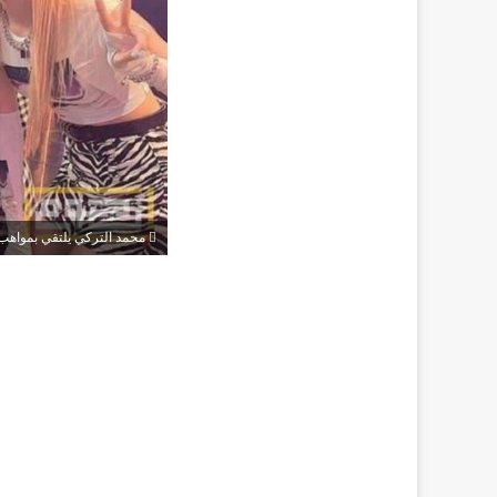
محمد التركي يلتقي بمواهب الـ K Pop استعداداً لأول تعاون سعودي ك