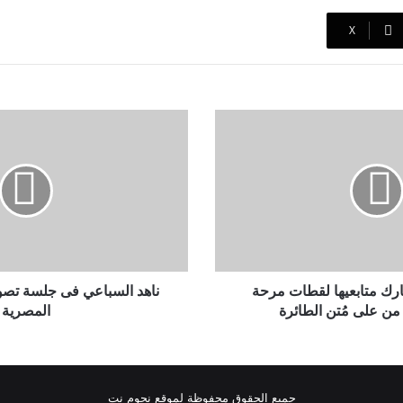
‫X
ناهد
السباعي
فى
جلسة
تصوير
جديدة
بين
الآثار
المصرية
رك متابعيها لقطات مرحة
ناهد السباعي فى جلسة تصوير
من على مُتن الطائرة
المصرية
جميع الحقوق محفوظة لموقع نجوم نت