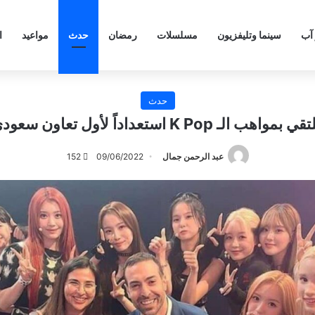
 آب
سينما وتليفزيون
مسلسلات
رمضان
حدث
مواعيد
ا
حدث
 استعداداً لأول تعاون سعودي كوري منتظر
عبد الرحمن جمال
09/06/2022
152