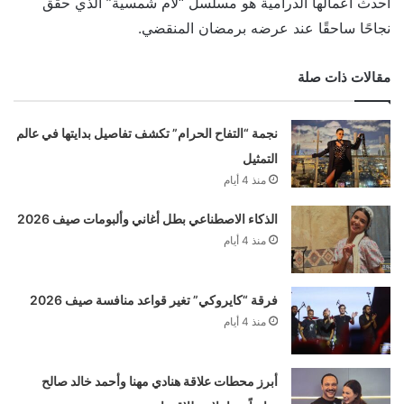
أحدث أعمالها الدرامية هو مسلسل “لام شمسية” الذي حقق
نجاحًا ساحقًا عند عرضه برمضان المنقضي.
مقالات ذات صلة
نجمة “التفاح الحرام” تكشف تفاصيل بدايتها في عالم
التمثيل
منذ 4 أيام
الذكاء الاصطناعي بطل أغاني وألبومات صيف 2026
منذ 4 أيام
فرقة “كايروكي” تغير قواعد منافسة صيف 2026
منذ 4 أيام
أبرز محطات علاقة هنادي مهنا وأحمد خالد صالح