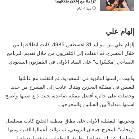
تزامناً مع إعلان طلاقهما
منذ 4 أيام
إلهام علي
إلهام علي من مواليد 31 اغسطس 1985، كانت انطلاقتها من
خلال المسرح، ثم انتقلت إلى التلفزيون من خلال تقديم البرنامج
الصباحي “مكسّرات” على القناة الأولى في التلفزيون السعودي.
وأنهت دراستها الثانوية في السعودية، ثم انتقلت مع عائلتها
للعيش في مملكة البحرين وهناك عادت إلى المسرح من جديد
وحصلت على جائزة أفضل ممثلة صاعدة، حيث ذاع صيتها وأصبح
اسمها متداولاً بين الفنانين والمخرجين.
وتجربتها التمثيلية الأولى على نطاق منطقة الخليج كانت مسلسل
“ريحانة” للمخرج جمعان الرويعي، ثم توالت أعمالها الفنية ومنها
مسلسل عذراء، مسلسل طريق المعلمات، ومؤخرا مسلسل