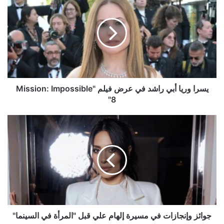
وريا
أبي
راشد
في
عرض
فيلم
"Mission:
Impossible
8"
يسرا وريا أبي راشد في عرض فيلم "Mission: Impossible
8"
جوائز
وإنجازات
في
مسيرة
إلهام
علي
قبل
"المرأة
في
السينما"
جوائز وإنجازات في مسيرة إلهام علي قبل "المرأة في السينما"