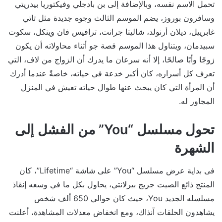
تحمل الاسم نفسه، وبالإضافة إلى بن بادجلي وفيكتوريا بيدريتي
وسافرون بوروز، يضم الموسم الثالث وجوه جديدة مثل تاتي
غابرييل، ديلان أرنولد، شاليتا جرانت، ترافيس فان وينكل، سكوت
سبيدمان، ويتناول هذا الموسم قصة جو أثناء محاولاته أن يكون
زوجًا وأبًا صالحًا، إلا أنه سرعان ما يدرك أن الزواج من لاف، التي
تعرف كل أسراره، كان أكبر خدعة في حياته، خاصةً عندما أدرك
أن المرأة التي كان يبحث عنها طوال حياته تعيش في المنزل
المجاور له.
تحول مسلسل “You” من الفشل إلى
الشهرة
فى بداية عرض مسلسل “You” على شاشة “Lifetime”، كان
المنتج ذائع الصيت جريج بيرلانتي، يحاول بكل ما في وسعه إنقاذ
مسلسله الجديد You، حيث كان حوالي 650 ألف شخص
يشاهدون الحلقات آنذاك، ومع انخفاض معدلات المشاهدة، أعلنت