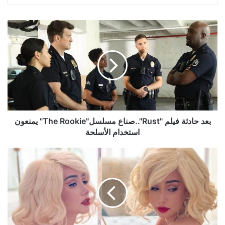
بعد
حادثة
فيلم
"Rust"..صناع
مسلسل"The
Rookie"
يمنعون
استخدام
الأسلحة
بعد حادثة فيلم "Rust"..صناع مسلسل"The Rookie" يمنعون
استخدام الأسلحة
هنا
الزاهد
تسير
على
خُطى
نجمة
الإغراء