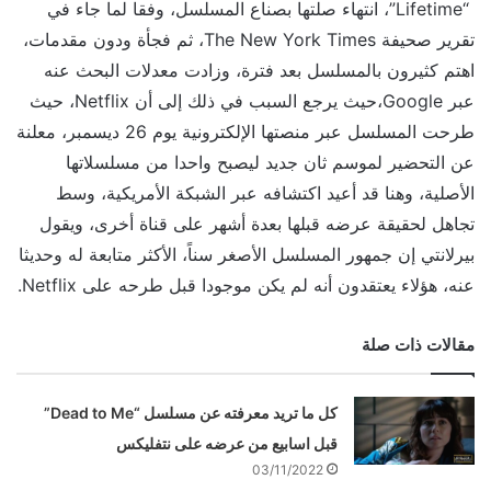
“Lifetime”، انتهاء صلتها بصناع المسلسل، وفقا لما جاء في
تقرير صحيفة The New York Times، ثم فجأة ودون مقدمات،
اهتم كثيرون بالمسلسل بعد فترة، وزادت معدلات البحث عنه
عبر Google،حيث يرجع السبب في ذلك إلى أن Netflix، حيث
طرحت المسلسل عبر منصتها الإلكترونية يوم 26 ديسمبر، معلنة
عن التحضير لموسم ثان جديد ليصبح واحدا من مسلسلاتها
الأصلية، وهنا قد أعيد اكتشافه عبر الشبكة الأمريكية، وسط
تجاهل لحقيقة عرضه قبلها بعدة أشهر على قناة أخرى، ويقول
بيرلانتي إن جمهور المسلسل الأصغر سناً، الأكثر متابعة له وحديثا
عنه، هؤلاء يعتقدون أنه لم يكن موجودا قبل طرحه على Netflix.
مقالات ذات صلة
كل ما تريد معرفته عن مسلسل “Dead to Me”
قبل اسابيع من عرضه على نتفليكس
03/11/2022