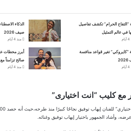
 “التفاح الحرام” تكشف تفاصيل
الذكاء الاصطنا
ها في عالم التمثيل
صيف 2026
م
منذ 4 أيام
“كايروكي” تغير قواعد منافسة
أبرز محطات علا
20
صالح تزامناً مع
م
منذ 4 أيام
 مع كليب “انت اختيارى”