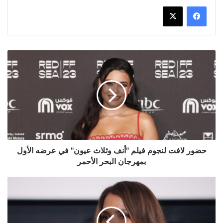
حضور
لافت
لنجوم
فيلم
"أنف
وثلاث
عيون"
في
عرضه
الأول
حضور لافت لنجوم فيلم "أنف وثلاث عيون" في عرضه الأول
بمهرجان
بمهرجان البحر الأحمر
البحر
الأحمر
هالي
بيري
تكشف
العديد
من