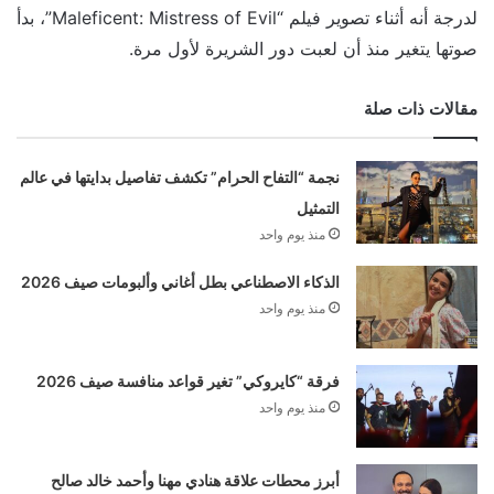
لدرجة أنه أثناء تصوير فيلم “Maleficent: Mistress of Evil”، بدأ
صوتها يتغير منذ أن لعبت دور الشريرة لأول مرة.
مقالات ذات صلة
نجمة “التفاح الحرام” تكشف تفاصيل بدايتها في عالم
التمثيل
منذ يوم واحد
الذكاء الاصطناعي بطل أغاني وألبومات صيف 2026
منذ يوم واحد
فرقة “كايروكي” تغير قواعد منافسة صيف 2026
منذ يوم واحد
أبرز محطات علاقة هنادي مهنا وأحمد خالد صالح