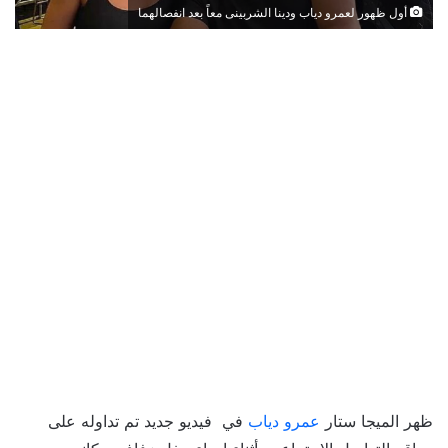
أول ظهور لعمرو دياب ودينا الشربينى معاً بعد انفصالهما
ظهر الميجا ستار
عمرو دياب
في فيديو جديد تم تداوله على