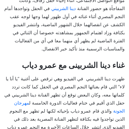
مواقع التواصل الاجتماعى، أثناء إحياء حفل زفاف، وكانت
المفاجأة هو حضور الفنانة
دينا الشربيني
في الحفل وتواجدها أمام
النجم المصري أثناء غنائه في أول ظهور لهما وجها لوجه عقب
الكشف عن انفصالهما خلال الشهور الماضية، وانتشر الفيديو
بكثافة وزاد اهتمام الجمهور بمشاهدته خصوصا أن الثنائي في
الفترة الماضية لم يظهر أي منهما معا في أي من الفعاليات
والمناسبات الرسمية منذ تأكيد خبر الانفصال.
غناء دينا الشربينى مع عمرو دياب
ظهرت دينا الشربيني في الفيديو وهي ترقص على أغنية “يا أنا يا
لاء” التي قام بغنائها النجم المصري في الحفل كما كانت تردد
كلماتها معه، وكان البعض توقع أن تظهر الفنانة دينا الشربيني في
حفل الذي أقيم في ختام فعاليات الدورة الخامسة ل
مهرجان
الجونة
والذي قام عمرو دياب بإحيائه لكنها لم تظهر مع النجوم
الذين تواجدوا فيه بكثافة لتظهر الفنانة المصرية بعد ذلك في
الفيديو الذي انتشر خلال الساعات الأخيرة مع النجم عمرو دياب