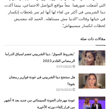
التي أشعلت صورهما معاً مواقع التواصل الاجتماعي، بينما أكدت
دينا الشربيني في أكثر من لقاء لها أنها لم تمر بلحظات إنكسار
في حياتها وقالت:”الدنيا مش مستاهله.. الحمد لله معنديش
لحظات انكسار مبسيبهاش”.
مقالات ذات صلة
“بشروط السوق”..دينا الشربيني تنضم لسباق الدراما
الرمضاني القادم 2023
01/11/2022
هل ستنجح دينا الشربيني في عودة فوازير رمضان
بقوة؟
22/10/2022
عودة مهرجان الجونة السينمائي من جديد بعد 4 أشهر
من قرار إلغاء دورته الأخيرة