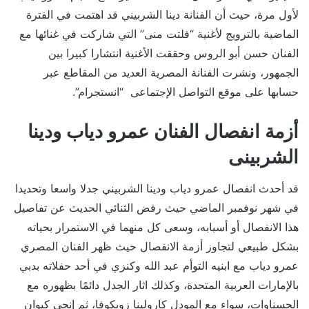
لأول مرة، حيث أن الفنانة دينا الشربيني قد اهتمت في الفترة
الماضية بالترويج لأغنية “فلتت منى” التي شاركت في غنائها مع
الفنان حسن أبو الروس وحققت الأغنية انتشارا كبيرا بين
الجمهور، ونشرت الفنانة المصرية العديد من المقاطع عبر
حسابها على موقع التواصل الإجتماعى “انستجرام”.
أزمة انفصال الفنان عمرو دياب ودينا
الشربينى
قد أحدث انفصال عمرو دياب ودينا الشربيني جدلا واسعا وتحديدا
في شهر نوفمبر الماضي حيث رفض الثنائي الحديث عن تفاصيل
هذا الانفصال أو أسبابه، وسعى كل منهما في الاستمرار بحياته
بشكل طبيعي لتجاوز أزمة الانفصال حيث ظهر الفنان المصري
عمرو دياب مع ابنيه التوأم عبد الله وكنزي في أحد حفلاته بدبي
بالإمارات العربية المتحدة، وكذلك اثار الجدل دائمًا بظهوره مع
الحسناوات، سواء مع المودل كارولينا زوبكوفا، ثم إنجي كيوان