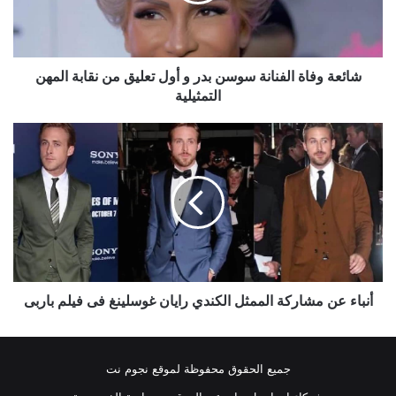
أول
تعليق
من
نقابة
شائعة وفاة الفنانة سوسن بدر و أول تعليق من نقابة المهن
المهن
التمثيلية
التمثيلية
أنباء
عن
مشاركة
الممثل
الكندي
رايان
غوسلينغ
فى
فيلم
باربى
أنباء عن مشاركة الممثل الكندي رايان غوسلينغ فى فيلم باربى
جميع الحقوق محفوظة لموقع نجوم نت