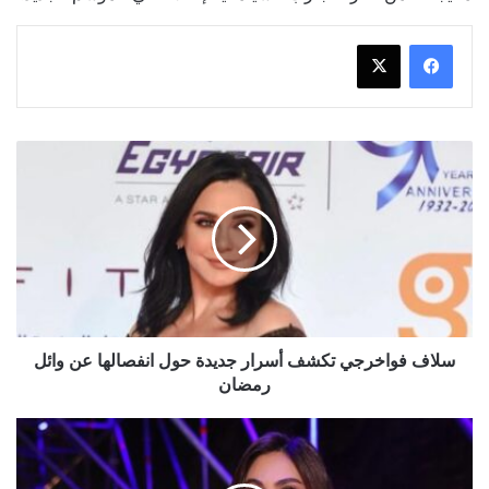
سلاف
فواخرجي
تكشف
أسرار
جديدة
حول
انفصالها
عن
وائل
رمضان
سلاف فواخرجي تكشف أسرار جديدة حول انفصالها عن وائل
رمضان
إليسا
تبدأ
العد