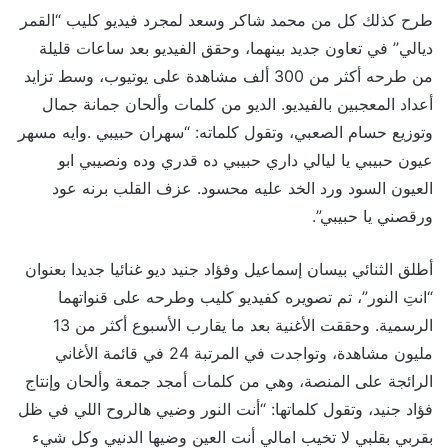
طرح كذلك كل من محمد شاكر وسعد لمجرد فيديو كليب “القمر
ديالي” في تعاون جديد بينهما، وحقق الفيديو بعد ساعات قليلة
من طرحه أكثر من 300 ألف مشاهدة على يوتيوب، وسط تزايد
أعداد المعجبين بالفيديو. الديو من كلمات وألحان جمانة جمال
وتوزيع حسام الصعبي، وتقول كلماته: “سهران حبيبي .وايه مسهر
عيون حبيبي يا ليالي داري حبيبي ده قدري وده ونصيبي ابو
العيون السود ورد الخد عليه محسود. عزف القلب برنه عود
ورقصني يا حبيبي”.
أطلق الثنائي بيسان إسماعيل وفؤاد جنيد ديو غنائيا جديدا بعنوان
“انتِ النور”، تم تصويره كفيديو كليب وطرحه على قنواتهما
الرسمية. وحققت الأغنية بعد ما يقارب الأسبوع أكثر من 13
مليون مشاهدة، وتواجدت في المرتبة 24 في قائمة الأغاني
الرائجة على المنصة، وهي من كلمات أمجد جمعة وألحان وإنتاج
فؤاد جنيد، وتقول كلماتها: “أنت النور وضيي هالروح اللي في ظل
بقربي بقلبي لا تخيب امالي أنت العين وضيها الدنيي وكل شيء