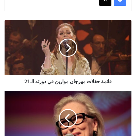
قائمة
حفلات
مهرجان
موازين
في
دورته
الـ21
قائمة حفلات مهرجان موازين في دورته الـ21
تقييمات
مرتفعة
لفيلم
"The
Devil
Wears
Prada