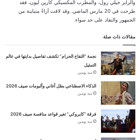
والرابر جيلي رول، والمطرب المكسيكي كارين ليون، فقد
طرحت في 20 مارس الماضي. وقد لاقت آراءً متباينة من
الجمهور والنقاد على حد سواء.
مقالات ذات صلة
نجمة “التفاح الحرام” تكشف تفاصيل بدايتها في عالم
التمثيل
منذ يومين
الذكاء الاصطناعي بطل أغاني وألبومات صيف 2026
منذ يومين
فرقة “كايروكي” تغير قواعد منافسة صيف 2026
منذ يومين