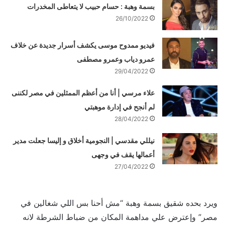
بسمة وهبة : حسام حبيب لا يتعاطى المخدرات
26/10/2022
فيديو ممدوح موسى يكشف أسرار جديدة عن خلاف
عمرو دياب وعمرو مصطفى
29/04/2022
علاء مرسي | أنا من أعظم الممثلين في مصر لكننى
لم أنجح في إدارة موهبتي
28/04/2022
نيللي مقدسي | النجومية أخلاق و إليسا جعلت مدير
أعمالها يقف في وجهى
27/04/2022
ويرد بحده شقيق بسمة وهبة “مش أحنا بس اللي شغالين في
مصر” وإعترض علي مداهمة المكان من ضباط الشرطة لانه