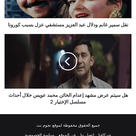
مستشفي
عزل
بسبب
كورونا
نقل سمير غانم ودلال عبد العزيز مستشفي عزل بسبب كورونا
هل
سيتم
عرض
مشهد
إعدام
الخائن
محمد
عويس
خلال
أحداث
هل سيتم عرض مشهد إعدام الخائن محمد عويس خلال أحداث
مسلسل
مسلسل الإختيار 2
الإختيار
2
جميع الحقوق محفوظة لموقع نجوم نت
شركاءنا
اتصل بنا
عن الموقع
سياسة الخصوصية