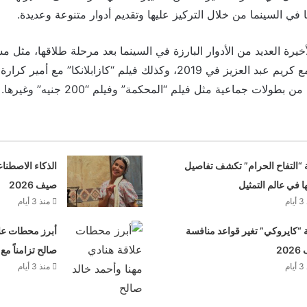
 في السينما من خلال التركيز عليها وتقديم أدوار متنوعة وعديدة.
رة العديد من الأدوار البارزة في السينما بعد مرحلة طلاقها، مثل م
“نادي الرجال السري” مع كريم عبد العزيز في 2019، وكذلك فيلم “كازابلانكا”
لات جماعية مثل فيلم “المحكمة” وفيلم “200 جنيه” وغيرها.
 “التفاح الحرام” تكشف تفاصيل
الذكاء الاصطنا
ها في عالم التمثيل
صيف 2026
م
منذ 3 أيام
“كايروكي” تغير قواعد منافسة
أبرز محطات علا
20
صالح تزامناً مع
م
منذ 3 أيام