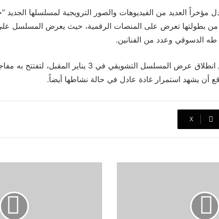
ل مؤخراً العديد من الفيديوهات والصور الترويجية لمسلسلها الجديد “
ية من بطولتها تعرض على المنصات الرقمية، حيث يعرض المسلسل عل
ه الدسوقي وعدد من الفنانين.
وكشفت غادة عادل عن انطلاق عرض المسلسل التشويقي في 3 يناير ا
قع أن يشهد استمرار غادة عادل في حالة نشاطها أيضاً.
‫X
اليكم
القائمة
النهائية
لجوائز
صناع
الترفيه