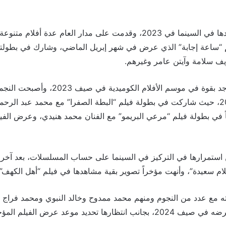
وكثفت غادة عادل تواجدها في السينما في 2023، وقدمت على مدار العام عد
ا في 2023 بفيلم “ساعة إجابة” الذي عرض في شهر إبريل الماضي، وشارك في بطو
 سلامة وآيتن عامر وغيرهم.
وعادت غادة عادل للتواجد بقوة في موسم الأفلام 
موسم أفلام صيف 2023، حيث شاركت في بطولة فيلم “البطة الصفرا” مع محمد عبد ال
ً في بطولة فيلم “مرعي البريمو” مع الفنان محمد هنيدي، وعرض ال
لام سعيدة”، وأنهت مؤخراً تصوير بقية مشاهدها في فيلم “أهل الكهف”.
ه مع عدد من النجوم ومنهم محمد ممدوح وخالد النبوي ومحمد فرا
 موعد عرض الفيلم المؤجل “ليلة العيد”.