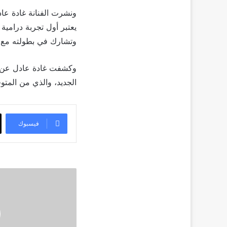
ونشرت الفنانة غادة عاد
يعتبر أول تجربة درام
وتشارك في بطولته مع ط
الجديد، والذي من المتو
فيسبوك
ميلا
الزهراني
تشوق
الجمهور
لجديدها
في