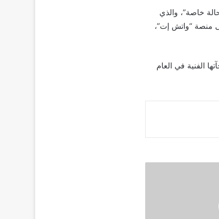
حالة خاصة”، والذي
ى منصة “واتش إت”،
لمقبل، لتفتتح به مفاجآتها الفنية في العام