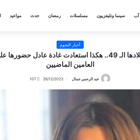
 آب
سينما وتليفزيون
مسلسلات
رمضان
حدث
مواعيد
ا
أخبار النجوم
تزامناً مع عيد ميلادها الـ 49.. هكذا استعادت غادة عادل 
العامين الماضيين
عبد الرحمن جمال
26/12/2023
107