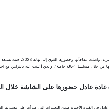
غادة عادل، النجمة المصرية، واصلت مفاجآتها و
 من خلال مسلسل “حالة خاصة”، والذي أعلنت عنه بالتزامن مع احتفاله
غادة عادل حضورها على الشاشة خلال ال
ادل في الفترة الأخيرة ضمن التغييرات التي طرأت على مسيرتها الفن