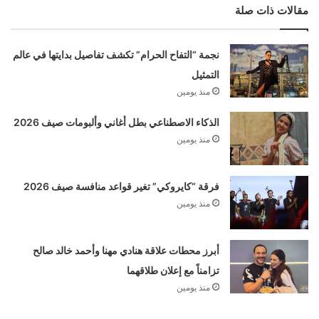
مقالات ذات صلة
نجمة “التفاح الحرام” تكشف تفاصيل بدايتها في عالم
التمثيل
منذ يومين
الذكاء الاصطناعي بطل أغاني وألبومات صيف 2026
منذ يومين
فرقة “كايروكي” تغير قواعد منافسة صيف 2026
منذ يومين
أبرز محطات علاقة هنادي مهنا وأحمد خالد صالح
تزامناً مع إعلان طلاقهما
منذ يومين