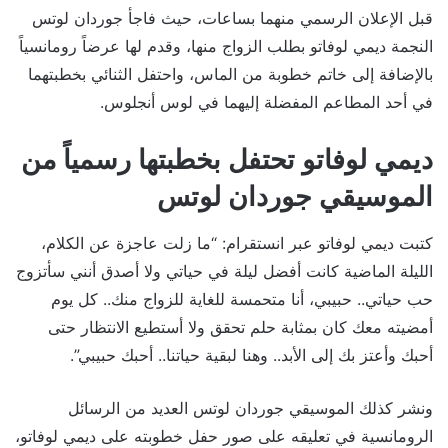
قبل الإعلان الرسمي منهما بساعات، حيث فاجأ جوردان لوتس
النجمة ديمي لوفاتو بطلب الزواج منها، وقدم لها عرضاً رومانسياً
بالإضافة إلى خاتم خطوبة من الماس، واحتفل الثنائي بخطبتهما
في أحد المطاعم المفضلة إليهما في لوس أنجلوس.
ديمي لوفاتو تحتفل بخطبتها رسمياً من
الموسيقي جوردان لوتس
كتبت ديمي لوفاتو عبر انستقرام: “ما زلت عاجزة عن الكلام،
الليلة الماضية كانت أفضل ليلة في حياتي ولا أصدق أنني سأتزوج
حب حياتي.. حبيبي، أنا متحمسة للغاية للزواج منك.. كل يوم
أمضيته معك كان بمثابة حلم تحقق ولا أستطيع الانتظار حتى
أحبك وأعتز بك إلى الأبد.. وهنا لبقية حياتنا.. أحبك حبيبي”.
ونشر كذلك الموسيقي جوردان لوتس العديد من الرسائل
الرومانسية في تعليقه على صور حفل خطوبته على ديمي لوفاتو،