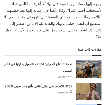
ووجه إليها رسالة رومانسية قال بها: “لا أعرف ما الذي فعلته
لأستحقك.. أحبك كثيراً”، وقال أيضاً في رسالة إليها بعد خطبتهما:
“بالأمس طلبت من صديقتي المفضلة أن تتزوجني وقالت نعم.. لا
أستطيع أن أتخيل حياتي بدونك والحمد لله الآن لن أضطر إلى
ذلك أبدًا.. أشعر وكأنني أسعد رجل على قيد الحياة الآن.. أنا أحبك
جدًا”.
مقالات ذات صلة
نجمة “التفاح الحرام” تكشف تفاصيل بدايتها في عالم
التمثيل
منذ يومين
الذكاء الاصطناعي بطل أغاني وألبومات صيف 2026
منذ يومين