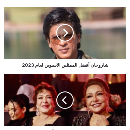
شاروخان
أفضل
الممثلين
الآسيوين
لعام
2023
شاروخان أفضل الممثلين الآسيوين لعام 2023
ليلى
علوي
تحتفل
بعرض
فيلمها
"آل
شنب"
في
الجونة