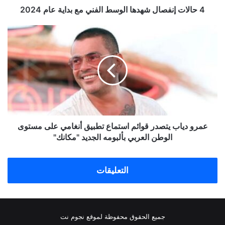
2024
4 حالات إنفصال شهدها الوسط الفني مع بداية عام 2024
عمرو
دياب
يتصدر
قوائم
استماع
تطبيق
أنغامي
على
مستوى
الوطن
عمرو دياب يتصدر قوائم استماع تطبيق أنغامي على مستوى
العربي
الوطن العربي بألبومه الجديد "مكانك"
بألبومه
الجديد
"مكانك"
التعليقات
جميع الحقوق محفوظة لموقع نجوم نت