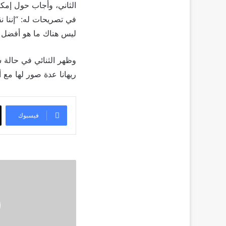
الثاني، وأجاب حول إمكا
في تصريحات له: “إننا نق
ليس هناك ما هو أفضل من
وظهر الثنائي في حالة 
ريهانا عدة صور لها مع 
فيسبوك
شاكيرا
تعترف
بـ
6
تهم
تتعلق