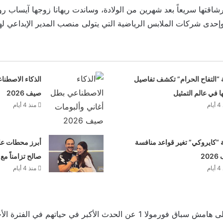
 رشاقتها سريعاً بعد شهرين من الولادة، وساندت ريهانا زوجها آيساب 
 “التفاح الحرام” تكشف تفاصيل
الذكاء الاصطنا
ها في عالم التمثيل
صيف 2026
م
منذ 4 أيام
“كايروكي” تغير قواعد منافسة
أبرز محطات علا
20
صالح تزامناً مع
م
منذ 4 أيام
وتحدث آيساب روكي على هامش سباق فورمولا 1 عن الحدث الأكبر في حياتهم