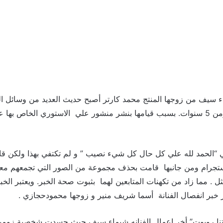
ء سيف من زوجها المنتج محمد كارتر أصبح حديث العديد من وسائل ال
الزواج الذي استمر اكثرمن 5 سنوات. بسبب قيامها بنشر منشور علي الاستوري الخا
“الحمد لله علي كل حال كل شيء نصيب ” و لم تكتفي بهذا ولكن قام
نستجرام ومن جانبها قامت بحذف مجموعة من الصور التي تجمعهم مع
ل . مما زاد من تكهنات المتابعين لهما بثبوت صحة الخبر. ويعتبر الخب
ر خبر انفصال الفنانة أسما شريف منير و زوجها محمودحجازي .
تنا روبوت” أخر اعمال الفنانه شيماء سيف حيث جسدت شخصية زومبا