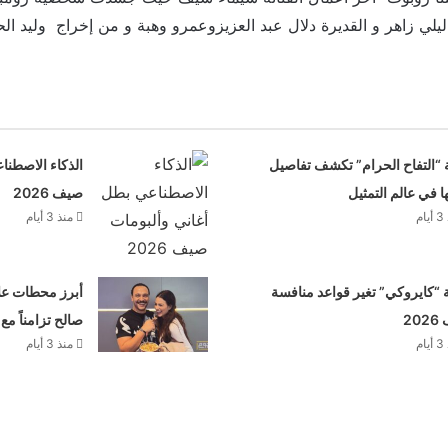
ي زاهر و القديرة دلال عبد العزيزوعمرو وهبة و من إخراج وليد ال
 “التفاح الحرام” تكشف تفاصيل
الذكاء الاصطنا
ها في عالم التمثيل
صيف 2026
م
منذ 3 أيام
“كايروكي” تغير قواعد منافسة
أبرز محطات علا
20
صالح تزامناً مع
م
منذ 3 أيام