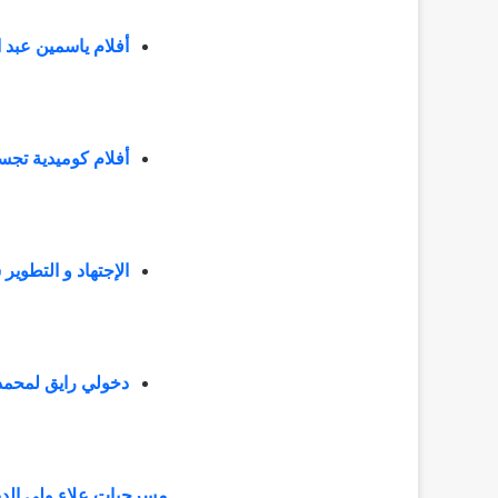
أفلام ياسمين عبد 
أفلام كوميدية تج
الإجتهاد و التطوي
دخولي رايق لمحمد سعد تس
مسرحيات علاء ولي الدين