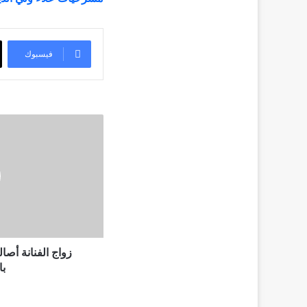
فيسبوك
زواج
الفنانة
أصالة
من
رجل
أعمال
مصري
بالأسكندرية
زواج الفنانة أص
با