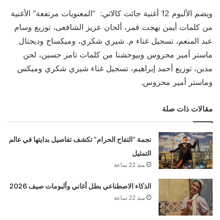
ويضم الألبوم 12 أغنية جائت كالاتي: “المعنويات مرتفعة” الأغنية
من كلمات أيمن بهجت قمر، ألحان عزيز الشافعى، توزيع وسام
عبد المنعم، تسجيل غناء م. شيري شكري، وميكساج وديجتال
ماستر أمير محروس وبيوحشنا من كلمات تامر حسين، لحن
مدين، توزيع أحمد إبراهيم، تسجيل غناء شيري شكري وميكس
وماستر أمير محروس.
مقالات ذات صلة
نجمة “التفاح الحرام” تكشف تفاصيل بدايتها في عالم
التمثيل
منذ 22 ساعة
الذكاء الاصطناعي بطل أغاني وألبومات صيف 2026
منذ 22 ساعة