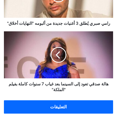
جديدة
من
ألبومه
"النهايات
أخلاق"
رامي صبري يُطلق 3 أغنيات جديدة من ألبومه "النهايات أخلاق"
هالة
صدقي
تعود
إلى
السينما
بعد
غياب
7
سنوات
كاملة
هالة صدقي تعود إلى السينما بعد غياب 7 سنوات كاملة بفيلم
بفيلم
"الملكة"
"الملكة"
التعليقات