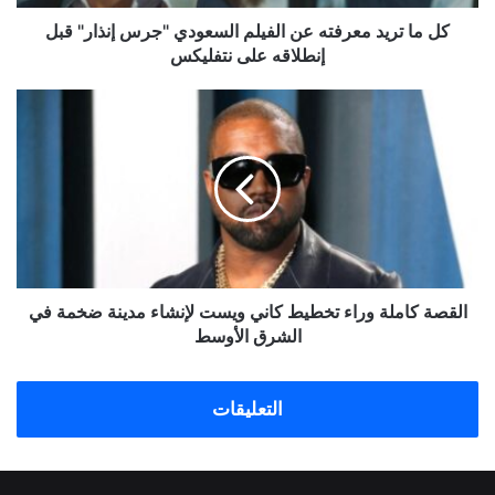
إنذار"
قبل
كل ما تريد معرفته عن الفيلم السعودي "جرس إنذار" قبل
إنطلاقه
إنطلاقه على نتفليكس
على
نتفليكس
القصة
كاملة
وراء
تخطيط
كاني
ويست
لإنشاء
مدينة
ضخمة
في
القصة كاملة وراء تخطيط كاني ويست لإنشاء مدينة ضخمة في
الشرق
الشرق الأوسط
الأوسط
التعليقات