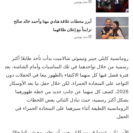
منذ يومين
أبرز محطات علاقة هنادي مهنا وأحمد خالد صالح
تزامناً مع إعلان طلاقهما
منذ يومين
رومانسية كايلي جينر وتيموثي شالاميت بدأت تأخذ طابعًا أكثر
رسمية من خلال تواجدهما في تلك المناسبات وأمام الشاشة، بعد
فترة فضل فيها كل منهما الاكتفاء بالظهور معا في الحفلات دون
التواجد على السجادة الحمراء، لكن خلال حفل ما بعد الأوسكار
2026، كشف كل منهما عن جانب جديد من خطة ظهورهما
بشكل أكثر رسمية، حيث تبادل الثنائي بعض اللحظات
الرومانسية اللطيفة أثناء سيرهما على السجادة الحمراء في
الحفل.
الأمر تكرر عندما قررت كايلي جينر أن تظهر مع شريكها خلال