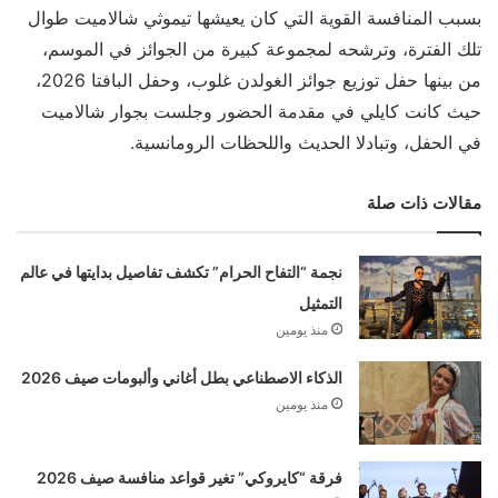
بسبب المنافسة القوية التي كان يعيشها تيموثي شالاميت طوال
تلك الفترة، وترشحه لمجموعة كبيرة من الجوائز في الموسم،
من بينها حفل توزيع جوائز الغولدن غلوب، وحفل البافتا 2026،
حيث كانت كايلي في مقدمة الحضور وجلست بجوار شالاميت
في الحفل، وتبادلا الحديث واللحظات الرومانسية.
مقالات ذات صلة
نجمة “التفاح الحرام” تكشف تفاصيل بدايتها في عالم
التمثيل
منذ يومين
الذكاء الاصطناعي بطل أغاني وألبومات صيف 2026
منذ يومين
فرقة “كايروكي” تغير قواعد منافسة صيف 2026