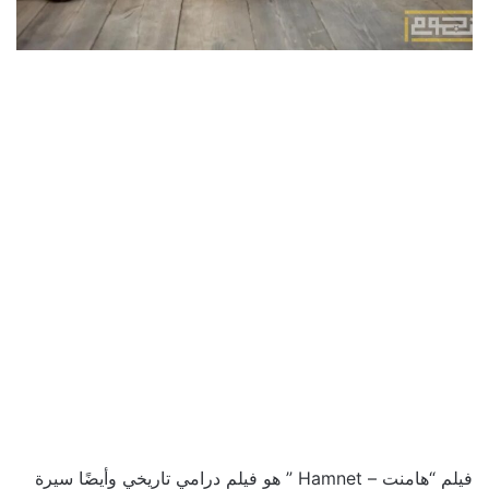
فيلم “هامنت – Hamnet ” هو فيلم درامي تاريخي وأيضًا سيرة