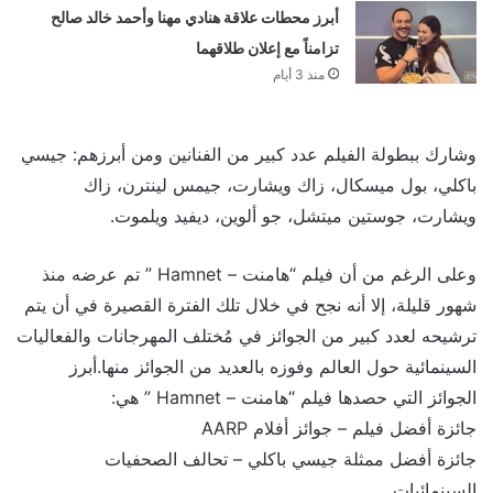
أبرز محطات علاقة هنادي مهنا وأحمد خالد صالح
تزامناً مع إعلان طلاقهما
منذ 3 أيام
وشارك ببطولة الفيلم عدد كبير من الفنانين ومن أبرزهم: جيسي
باكلي، بول ميسكال، زاك ويشارت، جيمس لينترن، زاك
ويشارت، جوستين ميتشل، جو ألوين، ديفيد ويلموت.
وعلى الرغم من أن فيلم “هامنت – Hamnet ” تم عرضه منذ
شهور قليلة، إلا أنه نجح في خلال تلك الفترة القصيرة في أن يتم
ترشيحه لعدد كبير من الجوائز في مُختلف المهرجانات والفعاليات
السينمائية حول العالم وفوزه بالعديد من الجوائز منها.أبرز
الجوائز التي حصدها فيلم “هامنت – Hamnet ” هي:
جائزة أفضل فيلم – جوائز أفلام AARP
جائزة أفضل ممثلة جيسي باكلي – تحالف الصحفيات
السينمائيات