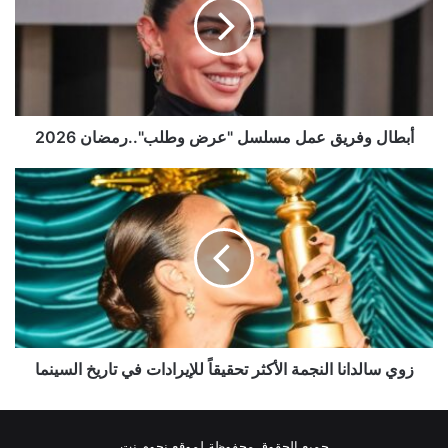
مسلسل
"عرض
وطلب"..رمضان
2026
أبطال وفريق عمل مسلسل "عرض وطلب"..رمضان 2026
زوي
سالدانا
النجمة
الأكثر
تحقيقاً
للإيرادات
في
تاريخ
السينما
زوي سالدانا النجمة الأكثر تحقيقاً للإيرادات في تاريخ السينما
جميع الحقوق محفوظة لموقع نجوم نت