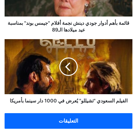
أفلام
"جيمس
بوند"
بمناسبة
قائمة بأهم أدوار جودي دينش نجمة أفلام "جيمس بوند" بمناسبة
عيد
عيد ميلادها الـ89
ميلادها
الـ89
الفيلم
السعودي
"تشيللو"
يُعرض
في
1000
دار
سينما
بأمريكا
الفيلم السعودي "تشيللو" يُعرض في 1000 دار سينما بأمريكا
التعليقات