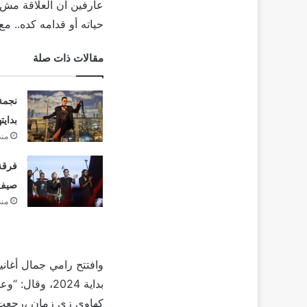
عارفين ان العلاقة مش 
حياته أو قدامه كده.. م
مقالات ذات صلة
نجمة
بدايت
منذ
فرقة 
صيف 26
منذ
بداية 2024، و
كهاوي زي زمان ،رجعت اخ