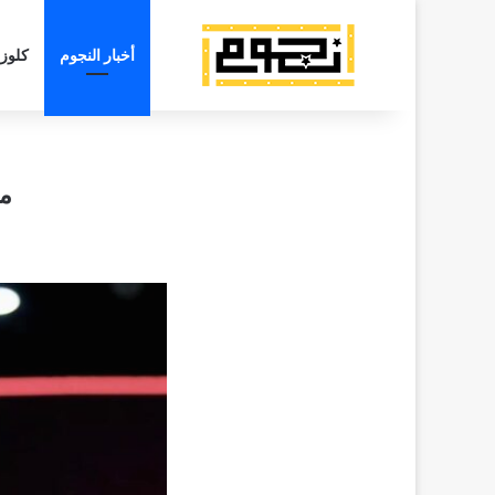
أخبار النجوم
كلوز
مف