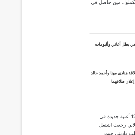
كملوا.. مين حاصل في
عي بطل أغاني وألبومات
قة هنادي مهنا وأحمد خالد
 إعلان طلاقهما
وافتتح رامي جمال أغانيه الجديدة في نهاية 2023 بأغنية “جيت متأخر”، ووعد الجمهور بطرح 12 أغنية جديدة في
ن، لاني رجعت اشتغل
قلب واديني جيت