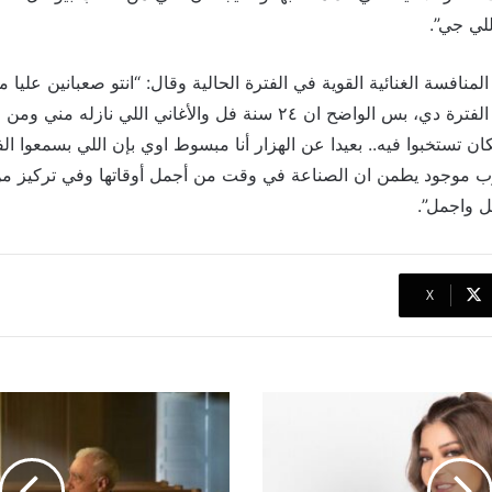
لي جي”.
افسة الغنائية القوية في الفترة الحالية وقال: “انتو صعبانين عليا من
مني ومن باقي الفنانين الفترة دي، بس الواضح ان ٢٤ سنة فل والأغاني اللي ن
 تستخبوا فيه.. بعيدا عن الهزار أنا مبسوط اوي بإن اللي بسمعوا الف
 موجود يطمن ان الصناعة في وقت من أجمل أوقاتها وفي تركيز من 
ل واجمل”.
‫X
أبرز
أعمال
ليلي
جلادستون