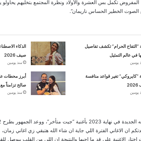
المفروض تكمل بس العشرة والأولاد ونظرة المجتمع بتخليهم يحاولو ي
ع الصوت الخطير الحساس ناريمان”.
 “التفاح الحرام” تكشف تفاصيل
الذكاء الاصطنا
ها في عالم التمثيل
صيف 2026
 يومين
منذ يومين
“كايروكي” تغير قواعد منافسة
أبرز محطات علا
20
صالح تزامناً مع
 يومين
منذ يومين
قال: “وعدتكم ان الاغاني الفترة اللي جاية ان شاء الله هتبقي زي اغاني زما
تار الاغنية علي قد ما احبها والنتيجة ان اللي من القلب بيوصل لل