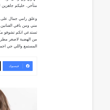
متأخر.. خليكم جاهزين ل
وعلق رامي جمال على المن
تستدعي انكم تشوفو مكان
من الهضبة لاصغر مطرب
المستمع واللي جي اجم
فيسبوك
في
عيد
ميلادها
الـ66