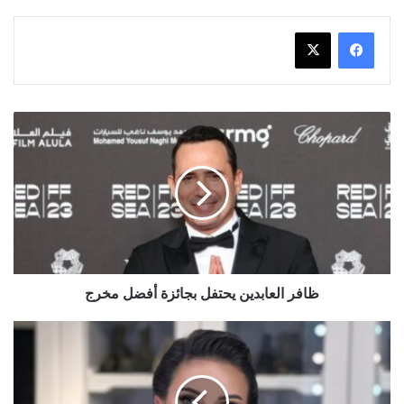
ظافر
العابدين
يحتفل
بجائزة
أفضل
مخرج
ظافر العابدين يحتفل بجائزة أفضل مخرج
أول
تعليق
من
ريهام