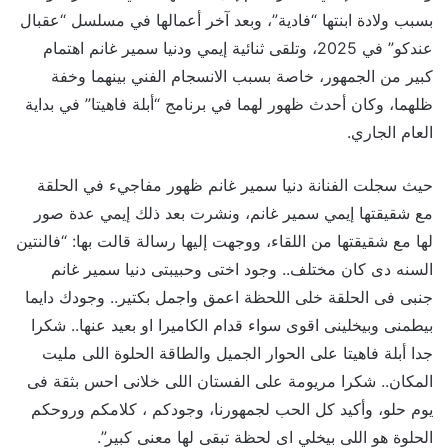
بسبب ولادة ابنتها “فادية”، وبعد آخر أعمالها في مسلسل “عقبال
عندكو” في 2025، وتلقى ثنائية إيمي ودنيا سمير غانم اهتمام
كبير من الجمهور، خاصة بسبب الانسجام الفني بينهما وخفة
ظلهما، وكان أحدث ظهور لهما في برنامج “أبلة فاهيتا” في بداية
العام الجاري.
حيث سجلت الفنانة دنيا سمير غانم ظهور مفاجيء في الحلقة
مع شقيقتها إيمي سمير غانم، ونشرت بعد ذلك إيمي عدة صور
لها مع شقيقتها من اللقاء، ووجهت إليها رسالة قالت بها: “فالنتين
السنه دى كان مختلف.. وجود اختى وحبيبتى دنيا سمير غانم
جنبى فى الحلقة خلى اللحظة اعمق واجمل بكتير.. وجودك دايما
بيطمنى وبيخلينى اقوى سواء قدام الكاميرا او بعيد عنها⁩.. شكرا
جدا أبلة فاهيتا على الحوار الجميل والطاقة الحلوة اللى مليت
المكان.⁩. شكرا مريومة على الفستان اللى خلانى احس بثقة فى
يوم حلو، وأكيد كل الحب لجمهورنا، وجودكم ، كلامكم وروحكم
الحلوة هو اللى بيخلي اى لحظة تبقى لها معنى كبير”.