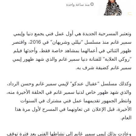
منذ ساعة واحدة
وتعتبر المسرحية الجديدة هي أول عمل فني يجمع دنيا وإيمي
سمير غانم منذ مسلسل “نيللي وشريهان” في 2016، واقتصر
ظهور الثنائي في أعمالهما بمشاهد خاصة فقط، وأحدثها فيلم
“روكي الغلابة” للفنانة دنيا سمير غانم والذي شهد ظهور إيمي
سمير غانم كضيفة شرف به.
وكذلك مسلسل “عقبال عندكو” لإيمي سمير غانم وحسن الرداد،
والذي شهد ظهور خاص لدنيا سمير غانم في الحلقة الأخيرة منه،
وانتظر الجمهور تقديمهما عمل فني مشترك في السنوات
الأخيرة، قبل الإعلان عن تعاونهما في المسرح لأول مرة هذا
العام.
وعادت بذلك إيمي سمير غانم إلى نشاطها الفني بعد فترة توقف