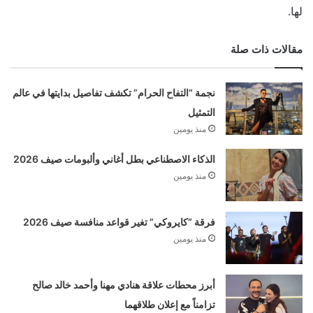
لها.
مقالات ذات صلة
نجمة “التفاح الحرام” تكشف تفاصيل بدايتها في عالم
التمثيل
منذ يومين
الذكاء الاصطناعي بطل أغاني وألبومات صيف 2026
منذ يومين
فرقة “كايروكي” تغير قواعد منافسة صيف 2026
منذ يومين
أبرز محطات علاقة هنادي مهنا وأحمد خالد صالح
تزامناً مع إعلان طلاقهما