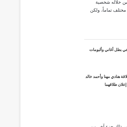
ع قصة مسلسل “2020”، الذي قدمت من خلاله شخصية
مختلف تماماً، ولكن
عي بطل أغاني وألبومات
قة هنادي مهنا وأحمد خالد
 إعلان طلاقهما
د للقصة التي قدمت في “2020”، ولكن لا يعتبر ذلك جزء آخر من