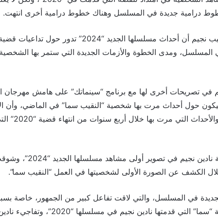
وط درامية جديدة في المسلسل وهناك خطوط درامية أخرى انتهت.
في المسلسل، ومدى الخطوة والأزمات الجديدة التي ستمر بها الشخصية 
م في تصريحات أخرى لها مع برنامج “سينماتك” على هامش مهرجان الب
سلسل “2024” سيكون حول أحداث مرت بها شخصية “النقيب سما” في الماضي، وأن
علاقة “سما” مع ابنتها، وا
وانطلقت النجمة اللبنانية نادين
ال الكشف عن الصورة الأولى لشخصيتها في العمل “النقيب سما”.
ديدة في المسلسل، والتي لاقت تفاعل كبير من الجمهور، خاصة بسب
لمتابعة تطورات شخصية “سما” التي قدمتها نادين ن