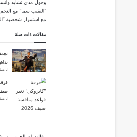
“النقيب سما” مع النجم 
مع استمرار شخصية “الن
مقالات ذات صلة
نجمة
بدايت
منذ 3 أيا
فرقة 
صيف 26
منذ 3 أيا