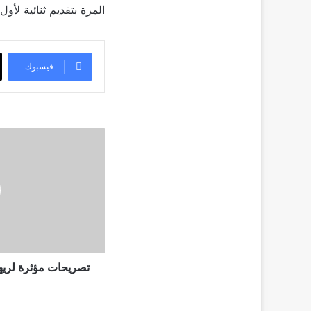
المرة بتقديم ثنائية لأ
فيسبوك
تصريحات
مؤثرة
لريهام
عبد
الغفور
عن
والدها
قبل
وفاته
تصريحات مؤثرة لريها