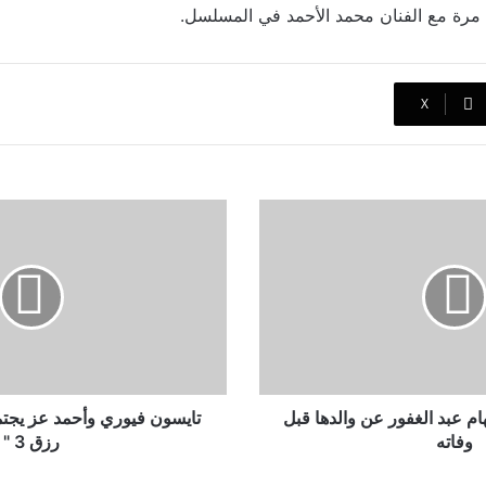
ول مرة مع الفنان محمد الأحمد في المسلسل.
‫X
تايسون
فيوري
وأحمد
عز
يجتمعان
في
فيلم
"اولاد
رزق
3
م عبد الغفور عن والدها قبل
تايسون فيوري وأحمد عز يجتمع
"
وفاته
رزق 3 "