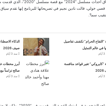
وحول مدى تشابه واتساق أحداث مسلسل “2024” م
قصي خولي، قالت نادين نجيم في تصريحاتها للبرنامج إنها تقدم سياق 
قيب سما”.
 “التفاح الحرام” تكشف تفاصيل
الذكاء الاصطنا
ها في عالم التمثيل
صيف 2026
م
منذ 3 أيام
“كايروكي” تغير قواعد منافسة
أبرز محطات علا
20
صالح تزامناً مع
م
منذ 3 أيام
وقالت إن الجمهور سيشاهد الشخصية في امتدا