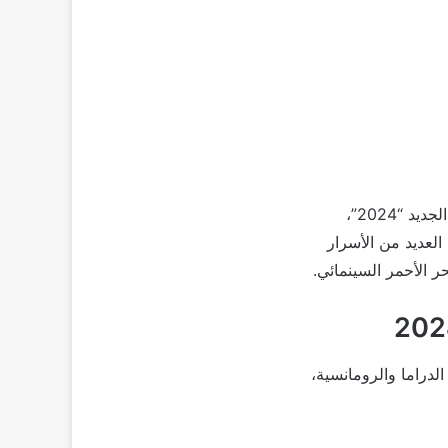
نادين نسيب نجيم ، النجمة اللبنانية، كشفت مؤخراً العديد من التفاصيل الجديدة عن مسلسلها الجديد “2024”،
شف عن العديد من الأسرار
 الأحمر السينمائي.
ق وكذلك الدراما والرومانسية،