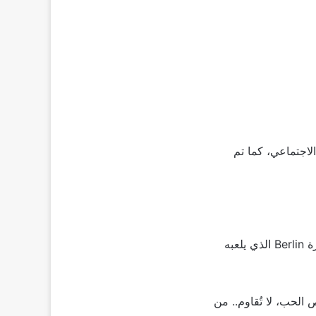
اجتماعي، كما تم
تدور أحداث المسلسل قبل أحداث “Money Heist”، حيث تُسلّط الضوء على الشخصية المميزة Berlin الذي يلعبه
حب، لا تُقاوم.. من