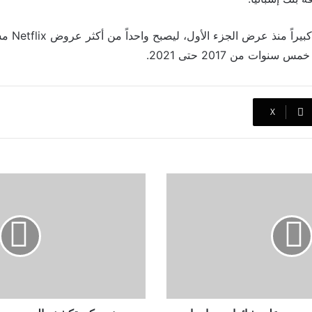
وحقق المسلسل
وات من 2017 حتى 2021.
‫X
منى
زكي
تكشف
السبب
وراء
غيابها
عن
سباق
موسم
دراما