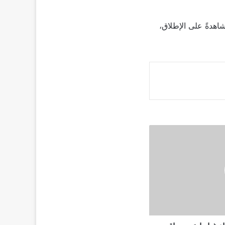
 نجاحاً كبيراً منذ عرض الجزء الأول، ليصبح واحداً من أكثر عروض Netflix مشاهدةً على الإطلاق،