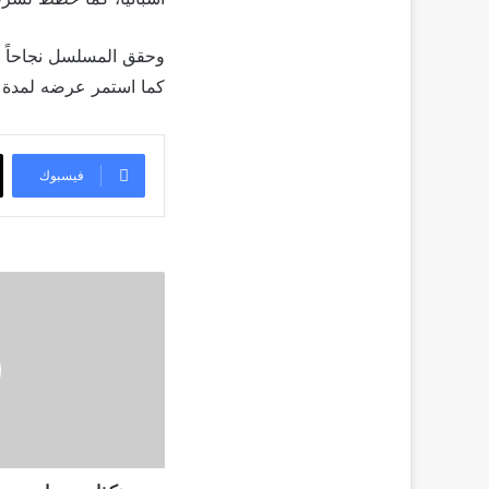
كما استمر عرضه لمدة خمس سن
فيسبوك
هكذا
ردت
ياسمين
صبري
على
شائعات
زواجها
سراً
في
2023