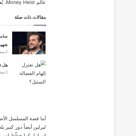
عالم Money Heist، يُعرض Berlin لأول مرة في 29 ديسمبر”.
مقالات ذات صلة
سامو 
شهير
منذ 18 سا
هل تع
منذ 18 سا
لبرلين أيضاً دور كبير 
اسبانيا، كما خطّط لسرقة