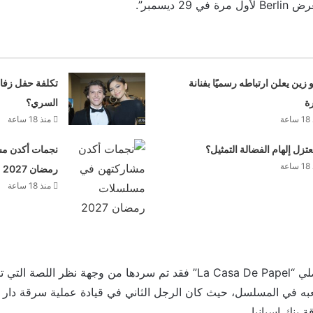
زين يعلن ارتباطه رسميًا بفنانة
تكلفة حفل زفاف 
ة
السري؟
عة
منذ 18 ساعة
تزل إلهام الفضالة التمثيل؟
نجمات أكدن م
عة
رمضان 2027
منذ 18 ساعة
أما قصة المسلسل الأصلي “La Casa De Papel” فقد تم سردها من وجهة نظ
يلعبه في المسلسل، حيث كان الرجل الثاني في قيادة عملية سرقة دار 
 بنك إسبانيا.