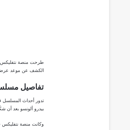
طرحت منصة نتفليكس أخي
الكشف عن موعد عرضه حيث إنه
تفاصيل مسلسل “lin
بيدرو ألونسو بعد أن شك
وكانت منصة نتفليكس ق