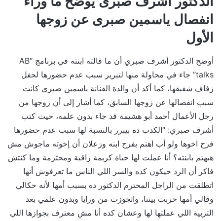
الدكتور أشرف صبرى يوضح ما وراء
انفصال ياسمين صبرى عن زوجها
الأول
أوضح الدكتور أشرف صبري أن ما قالته ابنته في برنامج “AB
talks” جاء في محاولة منها لتبرير سبب عدم حضورها لحفل
زفاف شقيقها، كما أكد أن والدة الفنانة ياسمين صبري كانت
سبب انفصالها عن زوجها السابق، كما أشار إلى أن زوجها من
رجل الأعمال أحمد أبو هشيمة قد جاء بدون علمه، حيث كتب
أشرف صبري: “الكدب ده بيبرر بالنسبة لها سبب عدم حضورها
فرح اخوها ولو أب اهتم بفرح ابنه وزعلان أن إخوته ماجوش مش
هيهتم بابنته؟ أنا عملت لها حياة كريمة راقية ومحترمة وما كنتش
فاكر أن الرد حيكون كده والسر اللي الناس ما تعرفوش أنها
اتطلقت من الراجل المحترم الدكتور ده بسبب أمها لأنه حكالي
وقالي أمها خربت بيتنا، واتجوزت من ورايا وبدون علمي بعد
التربية اللي عملتها لها وعشان كده أنا مش معترف بجوازها اللي