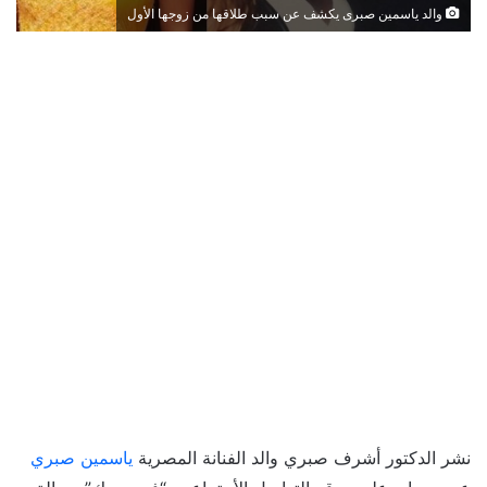
والد ياسمين صبرى يكشف عن سبب طلاقها من زوجها الأول
نشر الدكتور أشرف صبري والد الفنانة المصرية
ياسمين صبري