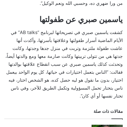
من ورا ضهري ده، وحسبي الله ونعم الوكيل”.
ياسمين صبري عن طفولتها
كشفت ياسمين صبري في تصريحاتها لبرنامج “AB talks” في
الأيام الماضية أسرار طفولتها وعلاقتها بأسرتها، وأكدت أنها
عاشت طفولة ملتزمة وتربت في منزل جدها وجدتها، وكانت
جدتها هي من تتولى تربيتها وكانت صارمة معها ومع والدتها أيضاً،
وتحدثت كذلك ياسمين صبري عن سبب انقطاع علاقتها بوالدتها
فقالت: “الناس بتعمل اختيارات في حياتها، كل يوم الواحد بيعمل
اختيار، بدون ما نقول هو ليه حصل كده، هو الشخص اختار، فيه
ناس بتختار تحمل المسؤولية وتكمل الطريق للآخر، وفي ناس
تختار نفسها أو أي كان”.
مقالات ذات صلة