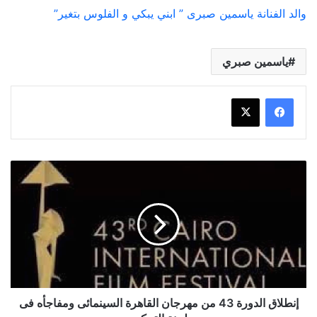
والد الفنانة ياسمين صبرى ” ابني يبكي و الفلوس بتغير”
ياسمين صبري
إنطلاق
الدورة
43
من
مهرجان
القاهرة
السينمائى
ومفاجأه
فى
لجنة
إنطلاق الدورة 43 من مهرجان القاهرة السينمائى ومفاجأه فى
التحكيم