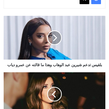
بلقيس
تدعم
شيرين
عبد
الوهاب
وهذا
ما
قالته
عن
عمرو
بلقيس تدعم شيرين عبد الوهاب وهذا ما قالته عن عمرو دياب
دياب
ملخص
تصريحات
نانسي
عجرم
لمنصة
أنغامي
وقصص