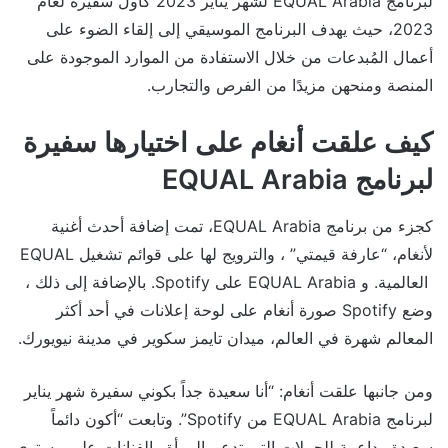
لبرنامج EQUAL Arabia لشهر يناير 2023 كأول سفيرة لعام
2023، حيث يهدف البرنامج الموسيقي إلى إلقاء الضوء على
أعمال المُبدعات من خلال الاستفادة من الموارد الموجودة على
المنصة ومنحهن مزيدًا من الفرص والتجارب.
كيف علقت أنغام على اختيارها سفيرة
لبرنامج EQUAL Arabia
كجزء من برنامج EQUAL Arabia، تمت إضافة أحدث أغنية
لأنغام، “عارفة قيمتي” ، والترويج لها على قوائم تشغيل EQUAL
العالمية. و EQUAL Arabia على Spotify. بالإضافة إلى ذلك ،
وضع Spotify صورة أنغام على لوحة إعلانات في أحد أكثر
المعالم شهرة في العالم، ميدان تايمز سكوير في مدينة نيويورك.
ومن جانبها علقت أنغام: “أنا سعيدة جداً بكوني سفيرة شهر يناير
لبرنامج EQUAL Arabia من Spotify”. وتابعت “أكون دائماً
سعيدة وداعمة للحملات التي تدعم المرأة والفنانات على مستوى