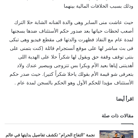
وذلك بسبب الخلافات المالية بينهما
حيث عاشت منى السابر وهى والدة الفنانه الشابة حلا الترك
أصعب لحظات حياتها بعد صدور حكم الأستئناف ضدها بسجنها
لمدة عام مع النفاذ فظهرت والدتها فى مقطع فيديو وهى تبكى
فى بث مباشر لها على موقع أنستجرام قائلة (كنت بتمنى على
بنتى توقف وقفة حق وبقول لها شكراً حلا على الهدية اللى
أهديتنى إياها بعيد الأم وبكرا بس تتزوجى وبيصير عندك ولاد
بتعرفى شو قيمة الأم بقولك ياحلا شكراً كتير). حيث صدر حكم
الأستئناف مؤيدا للحكم الأول وهو الحكم بالسجن لمدة عام .
اقرأ أيضا
مقالات ذات صلة
نجمة “التفاح الحرام” تكشف تفاصيل بدايتها في عالم