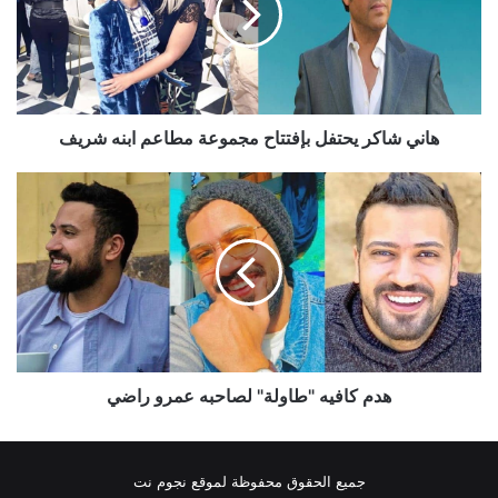
مجموعة
مطاعم
ابنه
شريف
هاني شاكر يحتفل بإفتتاح مجموعة مطاعم ابنه شريف
هدم
كافيه
"طاولة"
لصاحبه
عمرو
راضي
هدم كافيه "طاولة" لصاحبه عمرو راضي
جميع الحقوق محفوظة لموقع نجوم نت