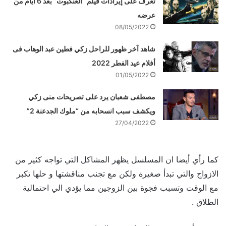
تعرف على إيرادات فيلم “العنكبوت” بعد 6 أيام من
عرضه
08/05/2022
شاهد آخر ظهور للراحل زكي فطين عبد الوهاب فى
أفلام عيد الفطر 2022
01/05/2022
مصطفى شعبان يرد على تصريحات منى زكي
ويكشف سبب انسحابه من “ملوك الجدعنة 2”
27/04/2022
كما رأي أيضا ان المسلسل يظهر المشاكل التي تواجه كثير من
الازواج والتي تبدأ صغيرة ولكن مع تجنب مناقشتها و حلها تكبر
مع الوقت وتسبب فجوة بين الزوجين مما يؤدي الي احتمالية
الطلاق .