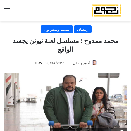
الق
رمضان
سينما وتليفزيون
محمد ممدوح : مسلسل لعبة نيوتن يجسد
الواقع
أحمد وصفي
20/04/2021
91