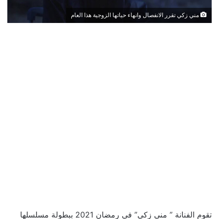
مني زكي تقرر الانفصال وانهاء حياتها الزوجية هذا العام
تقوم الفنانة ” مني زكي” في رمضان 2021 ببطولة مسلسلها