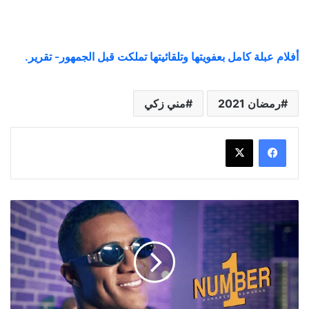
أفلام عبلة كامل بعفويتها وتلقائيتها تملكت قبل الجمهور- تقرير.
رمضان 2021
مني زكي
"اللي
أداك
الفلوس
قادر
يسحبها
منك"
عمرو
أديب