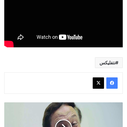
نتفليكس
فيديو
عادل
إمام
يكشف