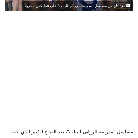
جزء ثان من مسلسل "مدرسة الروابي للبنات" على نتفليكس .. قريباً
مسلسل “مدرسة الروابي للبنات”، بعد النجاح الكبير الذي حققه