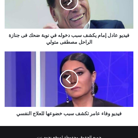
سبب
دخوله
في
نوبة
ضحك
فى
فيديو عادل إمام يكشف سبب دخوله في نوبة ضحك فى جنازة
جنازة
الراحل مصطفى متولي
الراحل
مصطفى
فيديو
متولي
وفاء
عامر
تكشف
سبب
خضوعها
للعلاج
النفسي
فيديو وفاء عامر تكشف سبب خضوعها للعلاج النفسي
جميع الحقوق محفوظة لموقع نجوم نت