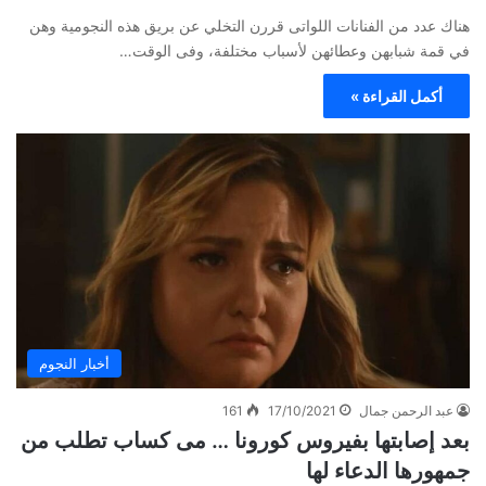
هناك عدد من الفنانات اللواتى قررن التخلي عن بريق هذه النجومية وهن
في قمة شبابهن وعطائهن لأسباب مختلفة، وفى الوقت…
أكمل القراءة »
أخبار النجوم
عبد الرحمن جمال
17/10/2021
161
بعد إصابتها بفيروس كورونا … مى كساب تطلب من
جمهورها الدعاء لها