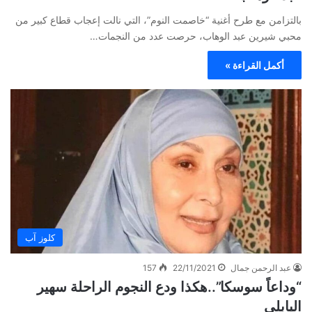
بالتزامن مع طرح أغنية “خاصمت النوم”، التي نالت إعجاب قطاع كبير من
محبي شيرين عبد الوهاب، حرصت عدد من النجمات…
أكمل القراءة »
كلوز آب
عبد الرحمن جمال
22/11/2021
157
“وداعاً سوسكا”..هكذا ودع النجوم الراحلة سهير
البابلي