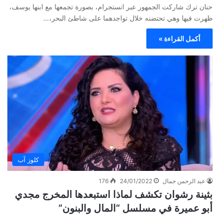
حنان ترك شاركت الجمهور عبر انستجرام، بصورة تجمعها مع ابنها يوسف،
ظهرت فيها وهي تحتضنه خلال تواجدهما على شاطئ البحر،…
أكمل القراءة »
كلوز آب
عبد الرحمن جمال
24/01/2022
176
بثينة رشوان تكشف لماذا استبعدها المخرج مجدي
أبو عميرة في مسلسل “المال والبنون”