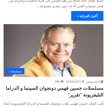
أصبح الفنان خالد صالح من أهم الفنانين في فترة الألفينات وبالرغم من
قصر مشواره الفني الا إنه تميز بتقديم مجموعة…
أكمل القراءة »
مسلسلات
أحمد وصفي
13/06/2021
280
مسلسلات حسين فهمي دونجوان السينما و الدراما
التليفزيونة “تقرير”
لٌقب الفنان حسين فهمي بلقب دونجوان السينما و الدراما التليفزيونية أيضا