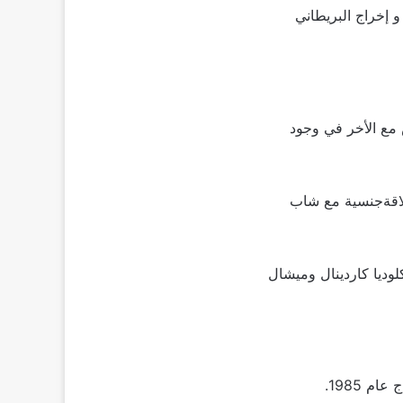
و إخراج البريطاني
داثه حول فكرة التعايش مع الأخر في وجود
قرر 3 فتيات مراهقات إقامة علاقةجنسية مع شاب
وديا كاردينال وميشال
 1985.