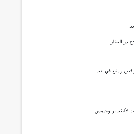
ة.
 ذو الفقار.
راقص و يقع في حب
برت لأانكستر وجيمس