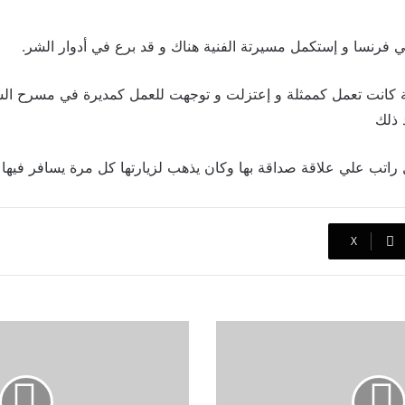
لي فرنسا و إستكمل مسيرتة الفنية هناك و قد برع في أدوار الشر.
كانت تعمل كممثلة و إعتزلت و توجهت للعمل كمديرة في مسرح الشان
 ذلك
راتب علي علاقة صداقة بها وكان يذهب لزيارتها كل مرة يسافر فيها 
‫X
نيللي
كريم
تكشف
حقيقة
خلافها