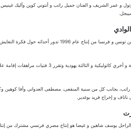
وتول و عمر الشريف و الفنان جميل راتب و أنتوني كوين وأليك غينيس 
يبجل.
لوادي
هو فيلم إنتاج مشترك بين تونس و فرنسا من إنتاج عام 1996 تدور أح
حيث يصور عائلة مسلمة و أخري كاثوليكية و الثالثة يهودية وت
راتب، بجانب كل من سنية المنقعى، مصطفى العدوانى وأفا كوهين وكل
ناتاف و إخراج فريد بوغدير.
رت
لراحل يوسف شاهين و غيضا هو إنتاج مصري فرنسي مشترك من إنتاج عام